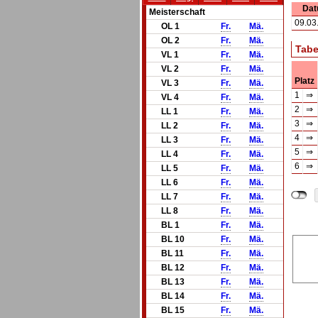
Da
Meisterschaft
09.03
OL 1
Fr.
Mä.
OL 2
Fr.
Mä.
Tabe
VL 1
Fr.
Mä.
VL 2
Fr.
Mä.
Platz
VL 3
Fr.
Mä.
1
⇒
VL 4
Fr.
Mä.
2
⇒
LL 1
Fr.
Mä.
3
⇒
LL 2
Fr.
Mä.
4
⇒
LL 3
Fr.
Mä.
5
⇒
LL 4
Fr.
Mä.
6
⇒
LL 5
Fr.
Mä.
LL 6
Fr.
Mä.
LL 7
Fr.
Mä.
LL 8
Fr.
Mä.
BL 1
Fr.
Mä.
BL 10
Fr.
Mä.
BL 11
Fr.
Mä.
BL 12
Fr.
Mä.
BL 13
Fr.
Mä.
BL 14
Fr.
Mä.
BL 15
Fr.
Mä.