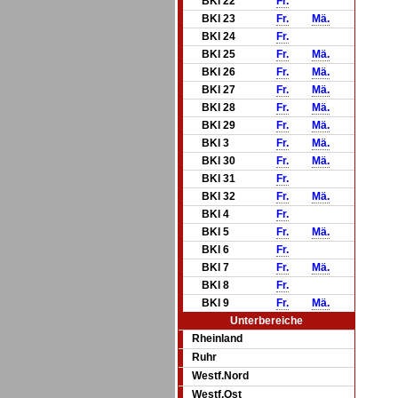
BKl 22
Fr.
BKl 23
Fr.
Mä.
BKl 24
Fr.
BKl 25
Fr.
Mä.
BKl 26
Fr.
Mä.
BKl 27
Fr.
Mä.
BKl 28
Fr.
Mä.
BKl 29
Fr.
Mä.
BKl 3
Fr.
Mä.
BKl 30
Fr.
Mä.
BKl 31
Fr.
BKl 32
Fr.
Mä.
BKl 4
Fr.
BKl 5
Fr.
Mä.
BKl 6
Fr.
BKl 7
Fr.
Mä.
BKl 8
Fr.
BKl 9
Fr.
Mä.
Unterbereiche
Rheinland
Ruhr
Westf.Nord
Westf.Ost