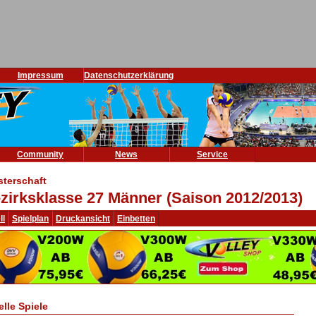
Impressum
Datenschutzerklärung
Community
News
Service
sterschaft
zirksklasse 27 Männer (Saison 2012/2013)
ll
Spielplan
Druckansicht
Einbetten
elle Spiele