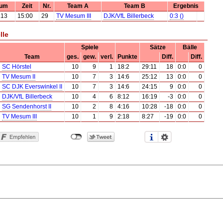
tum
Zeit
Nr.
Team A
Team B
Ergebnis
.13
15:00
29
TV Mesum III
DJK/VfL Billerbeck
0:3 ()
lle
Spiele
Sätze
Bälle
Team
ges.
gew.
verl.
Punkte
Diff.
Diff.
SC Hörstel
10
9
1
18:2
29:11
18
0:0
0
TV Mesum II
10
7
3
14:6
25:12
13
0:0
0
SC DJK Everswinkel II
10
7
3
14:6
24:15
9
0:0
0
DJK/VfL Billerbeck
10
4
6
8:12
16:19
-3
0:0
0
SG Sendenhorst II
10
2
8
4:16
10:28
-18
0:0
0
TV Mesum III
10
1
9
2:18
8:27
-19
0:0
0