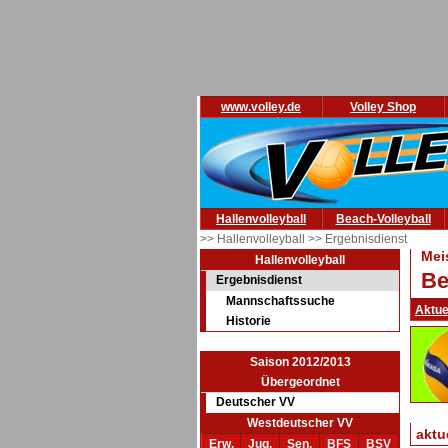
www.volley.de
Volley Shop
Hallenvolleyball
Beach-Volleyball
>> Hallenvolleyball
>> Ergebnisdienst
Mei
Hallenvolleyball
Be
Ergebnisdienst
Mannschaftssuche
Aktue
Historie
Saison 2012/2013
Übergeordnet
Deutscher VV
Westdeutscher VV
aktu
Erw.
Jug.
Sen.
BFS
BSV