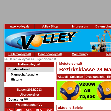
www.volley.de
Volley Shop
Impressum
Datenschu
Hallenvolleyball
Beach-Volleyball
Community
Ne
>> Hallenvolleyball
>> Ergebnisdienst
Meisterschaft
Hallenvolleyball
Bezirksklasse 28 Mä
Ergebnisdienst
Mannschaftssuche
Aktuell
Spielplan
Druckansicht
Ei
Historie
Saison 2012/2013
Übergeordnet
Deutscher VV
Westdeutscher VV
aktuelle Spiele
Erw.
Jug.
Sen.
BFS
BSV