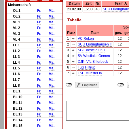
Datum
Zeit
Nr.
Team A
Meisterschaft
23.02.08
15:00
40
SCU Lüdinghause
OL 1
Fr.
Mä.
OL 2
Fr.
Mä.
Tabelle
VL 1
Fr.
Mä.
Spi
VL 2
Fr.
Mä.
Platz
Team
ges.
ge
VL 3
Fr.
Mä.
1
⇒
VC Reken
12
VL 4
Fr.
Mä.
2
⇒
SCU Lüdinghausen III
12
LL 1
Fr.
Mä.
3
⇒
SG Coesfeld 06 II
12
LL 2
Fr.
Mä.
4
⇒
SV Westfalia Gemen
12
LL 3
Fr.
Mä.
5
⇒
DJK- VfL Billerbeck
12
LL 4
Fr.
Mä.
6
⇒
TuS Hiltrup
12
LL 5
Fr.
Mä.
7
⇒
TSC Münster IV
12
LL 6
Fr.
Mä.
LL 7
Fr.
Mä.
LL 8
Fr.
Mä.
BL 1
Fr.
Mä.
BL 10
Fr.
Mä.
BL 11
Fr.
Mä.
BL 12
Fr.
Mä.
BL 13
Fr.
Mä.
BL 14
Fr.
Mä.
BL 15
Fr.
Mä.