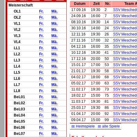
Datum
Zeit
Nr.
Team 
Meisterschaft
17.09.16
19:30
2
SSV Mesched
OL1
Fr.
Mä.
24.09.16
16:00
7
SSV Mesched
OL2
Fr.
Mä.
08.10.16
19:30
14
SSV Mesched
VL1
Fr.
Mä.
30.10.16
14:00
24
SSV Mesched
VL2
Fr.
Mä.
12.11.16
19:30
26
SSV Mesched
VL3
Fr.
Mä.
27.11.16
17:00
32
SSV Mesched
VL4
Fr.
Mä.
04.12.16
16:00
35
SSV Mesched
LL1
Fr.
Mä.
10.12.16
19:30
41
SSV Mesched
LL2
Fr.
Mä.
17.12.16
20:00
50
SSV Mesched
LL3
Fr.
Mä.
15.01.17
17:00
53
SSV Mesched
LL4
Fr.
Mä.
21.01.17
19:30
58
SSV Mesched
LL5
Fr.
Mä.
04.02.17
18:00
68
SSV Mesched
LL6
Fr.
Mä.
05.02.17
17:00
63
SSV Mesched
LL7
Fr.
Mä.
11.02.17
19:30
73
SSV Mesched
LL8
Fr.
Mä.
18.02.17
15:00
75
SSV Mesched
BeL01
Fr.
Mä.
11.03.17
19:30
81
SSV Mesched
BeL02
Fr.
Mä.
25.03.17
19:30
86
SSV Mesched
BeL03
Fr.
Mä.
01.04.17
20:00
92
SSV Mesched
BeL04
Fr.
Mä.
09.04.17
15:00
99
SSV Mesched
BeL05
Fr.
Mä.
📅 Heimspiele
📅 alle Spiele
BeL06
Fr.
Mä.
BeL07
Fr.
Mä.