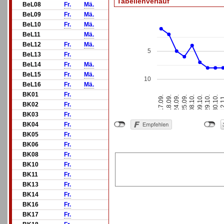
Tabellenverlauf
BeL08
Fr.
Mä.
BeL09
Fr.
Mä.
BeL10
Fr.
Mä.
BeL11
Mä.
BeL12
Fr.
Mä.
5
BeL13
Fr.
BeL14
Fr.
Mä.
BeL15
Fr.
Mä.
10
BeL16
Fr.
Mä.
BK01
Fr.
17.09.
18.09.
24.09.
25.09.
08.10.
09.10.
29.10.
30.10.
12.
BK02
Fr.
BK03
Fr.
BK04
Fr.
BK05
Fr.
BK06
Fr.
BK08
Fr.
BK10
Fr.
BK11
Fr.
BK13
Fr.
BK14
Fr.
BK16
Fr.
BK17
Fr.