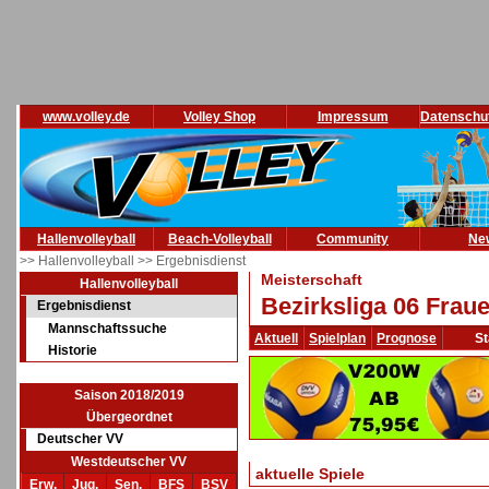
www.volley.de
Volley Shop
Impressum
Datenschu
Hallenvolleyball
Beach-Volleyball
Community
Ne
>> Hallenvolleyball
>> Ergebnisdienst
Meisterschaft
Hallenvolleyball
Bezirksliga 06 Frau
Ergebnisdienst
Mannschaftssuche
Aktuell
Spielplan
Prognose
St
Historie
Saison 2018/2019
Übergeordnet
Deutscher VV
Westdeutscher VV
aktuelle Spiele
Erw.
Jug.
Sen.
BFS
BSV