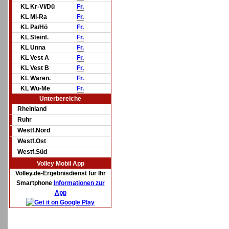
KL Kr-Vi/Dü
Fr.
KL Mi-Ra
Fr.
KL Pa/Hö
Fr.
KL Steinf.
Fr.
KL Unna
Fr.
KL Vest A
Fr.
KL Vest B
Fr.
KL Waren.
Fr.
KL Wu-Me
Fr.
Unterbereiche
Rheinland
Ruhr
Westf.Nord
Westf.Ost
Westf.Süd
Volley Mobil App
Volley.de-Ergebnisdienst für Ihr
Smartphone
Informationen zur
App