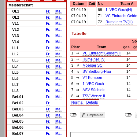
Datum
Zeit
Nr.
Team A
Meisterschaft
07.04.19
69
1. VBC Goch(H)
OL1
Fr.
Mä.
07.04.19
71
VC Eintracht Gelde
OL2
Fr.
Mä.
07.04.19
72
Rumelner TV(H)
VL1
Fr.
Mä.
VL2
Fr.
Mä.
Tabelle
VL3
Fr.
Mä.
Sp
VL4
Fr.
Mä.
Platz
Team
ges.
g
LL1
Fr.
Mä.
1
⇒
VC Eintracht Geldern II
14
LL2
Fr.
Mä.
2
⇒
Rumelner TV
14
LL3
Fr.
Mä.
3
⇗
Moerser SC
14
LL4
Fr.
Mä.
4
⇘
SV Bedburg-Hau
14
LL5
Fr.
Mä.
5
⇒
VT Kempen
14
LL6
Fr.
Mä.
6
⇒
1. VBC Goch
14
LL7
Fr.
Mä.
7
⇒
ASV Süchteln
14
LL8
Fr.
Mä.
8
⇒
TSV Weeze II
14
BeL01
Fr.
Mä.
Normal
Details
BeL02
Fr.
BeL03
Fr.
Mä.
BeL04
Fr.
Mä.
BeL05
Fr.
Mä.
BeL06
Fr.
Mä.
BeL07
Fr.
Mä.