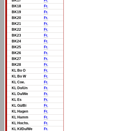
BK17
Fr.
BK18
Fr.
BK19
Fr.
BK20
Fr.
BK21
Fr.
BK22
Fr.
BK23
Fr.
BK24
Fr.
BK25
Fr.
BK26
Fr.
BK27
Fr.
BK28
Fr.
KL Bo O
Fr.
KL Bo W
Fr.
KL Coe.
Fr.
KL Do/Un
Fr.
KL Du/We
Fr.
KL Es
Fr.
KL Gü/Bi
Fr.
KL Hagen
Fr.
KL Hamm
Fr.
KL Hochs.
Fr.
KL Kl/Du/We
Fr.