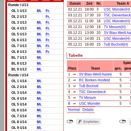
Datum
Zeit
Nr.
Team A
Runde \ U13
02.12.21
18:00
3
USC Münster(H)
OL 1 U13
Mi.
Fr.
03.12.21
17:30
10
TSC Gievenbeck
OL 2 U13
Fr.
05.12.21
11:00
18
USC Münster(H)
OL 3 U13
Mi.
Fr.
05.12.21
12:00
19
TV Mesum(H)
OL 4 U13
Mi.
Fr.
05.12.21
13:00
20
SV Blau-Weiß Aa
OL 5 U13
Mi.
Fr.
05.12.21
14:00
21
USC Münster(H)
OL 6 U13
Mi.
Fr.
05.12.21
16:00
15
TuB Bocholt(H)
OL 7 U13
Mi.
Fr.
OL 8 U13
Mi.
Fr.
Tabelle
BL 7 U13
Mi.
Spie
BL 8 U13
Mi.
Platz
Team
ges.
gew
BL 9 U13
Mi.
1
⇒
SV Blau-Weiß Aasee
5
Runde \ U14
2
⇒
RC Borken-Hoxfeld
5
OL 1 U14
Mi.
3
⇒
TuB Bocholt
5
OL 2 U14
Mi.
4
⇒
TSC Gievenbeck
5
OL 3 U14
Mi.
5
⇒
TV Mesum
5
OL 4 U14
Mi.
6
⇒
USC Münster
5
OL 5 U14
Mi.
Normal
Details
OL 6 U14
Mi.
OL 7 U14
Mi.
OL 8 U14
Mi.
OL 9 U14
Mi.