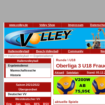
www.volley.de
Volley Shop
Impressum
Datenschu
Hallenvolleyball
Beach-Volleyball
Community
Ne
>> Hallenvolleyball
>> Ergebnisdienst
Runde \ U18
Hallenvolleyball
Oberliga 3 U18 Frau
Ergebnisdienst
Mannschaftssuche
Aktuell
Spielplan
Stand: 05.12.
Historie
Saison 2021/2022
Übergeordnet
Deutscher VV
Westdeutscher VV
aktuelle Spiele
Erw.
Jug.
Sen.
BFS
BSV