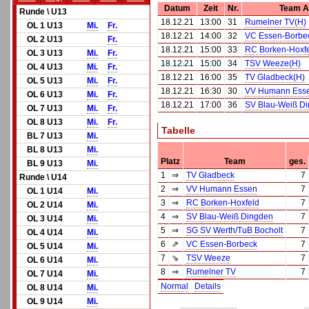
Datum
Zeit
Nr.
Team A
Runde \ U13
18.12.21
13:00
31
Rumelner TV(H)
OL 1 U13
Mi.
Fr.
18.12.21
14:00
32
VC Essen-Borbe
OL 2 U13
Fr.
18.12.21
15:00
33
RC Borken-Hoxfe
OL 3 U13
Mi.
Fr.
18.12.21
15:00
34
TSV Weeze(H)
OL 4 U13
Mi.
Fr.
18.12.21
16:00
35
TV Gladbeck(H)
OL 5 U13
Mi.
Fr.
18.12.21
16:30
30
VV Humann Ess
OL 6 U13
Mi.
Fr.
18.12.21
17:00
36
SV Blau-Weiß D
OL 7 U13
Mi.
Fr.
OL 8 U13
Mi.
Fr.
Tabelle
BL 7 U13
Mi.
BL 8 U13
Mi.
Platz
Team
ges.
BL 9 U13
Mi.
1
⇒
TV Gladbeck
7
Runde \ U14
2
⇒
VV Humann Essen
7
OL 1 U14
Mi.
3
⇒
RC Borken-Hoxfeld
7
OL 2 U14
Mi.
4
⇒
SV Blau-Weiß Dingden
7
OL 3 U14
Mi.
5
⇒
SG SV Werth/TuB Bocholt
7
OL 4 U14
Mi.
6
⇗
VC Essen-Borbeck
7
OL 5 U14
Mi.
7
⇘
TSV Weeze
7
OL 6 U14
Mi.
8
⇒
Rumelner TV
7
OL 7 U14
Mi.
Normal
Details
OL 8 U14
Mi.
OL 9 U14
Mi.