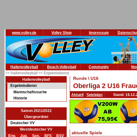
www.volley.de
Volley Shop
Impressum
Datenschu
Hallenvolleyball
Beach-Volleyball
Community
Ne
>> Hallenvolleyball
>> Ergebnisdienst
Runde \ U16
Hallenvolleyball
Oberliga 2 U16 Frau
Ergebnisdienst
Mannschaftssuche
Aktuell
Spielplan
Stand: 19.12.
Historie
Saison 2021/2022
Übergeordnet
Deutscher VV
Westdeutscher VV
aktuelle Spiele
Erw.
Jug.
Sen.
BFS
BSV