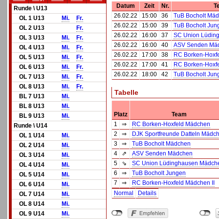
Datum
Zeit
Nr.
T
Runde \ U13
26.02.22
15:00
36
TuB Bocholt Mä
OL 1 U13
Mi.
Fr.
26.02.22
15:00
39
TuB Bocholt Jun
OL 2 U13
Fr.
26.02.22
16:00
37
SC Union Lüdin
OL 3 U13
Mi.
Fr.
26.02.22
16:00
40
ASV Senden Mä
OL 4 U13
Mi.
Fr.
26.02.22
17:00
38
RC Borken-Hoxf
OL 5 U13
Mi.
Fr.
26.02.22
17:00
41
RC Borken-Hoxfe
OL 6 U13
Mi.
Fr.
26.02.22
18:00
42
TuB Bocholt Jun
OL 7 U13
Mi.
Fr.
OL 8 U13
Mi.
Fr.
Tabelle
BL 7 U13
Mi.
BL 8 U13
Mi.
Platz
Team
BL 9 U13
Mi.
1
⇒
RC Borken-Hoxfeld Mädchen
Runde \ U14
2
⇒
DJK Sportfreunde Datteln Mädc
OL 1 U14
Mi.
3
⇒
TuB Bocholt Mädchen
OL 2 U14
Mi.
4
⇗
ASV Senden Mädchen
OL 3 U14
Mi.
5
⇘
SC Union Lüdinghausen Mädch
OL 4 U14
Mi.
6
⇒
TuB Bocholt Jungen
OL 5 U14
Mi.
7
⇒
RC Borken-Hoxfeld Mädchen II
OL 6 U14
Mi.
Normal
Details
OL 7 U14
Mi.
OL 8 U14
Mi.
OL 9 U14
Mi.