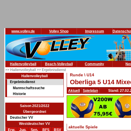
www.volley.de
Volley Shop
Impressum
Datenschu
Hallenvolleyball
Beach-Volleyball
Community
Ne
>> Hallenvolleyball
>> Ergebnisdienst
Runde \ U14
Hallenvolleyball
Oberliga 5 U14 Mixe
Ergebnisdienst
Mannschaftssuche
Aktuell
Spielplan
Stand: 27.02.
Historie
Saison 2021/2022
Übergeordnet
Deutscher VV
Westdeutscher VV
aktuelle Spiele
Erw.
Jug.
Sen.
BFS
BSV