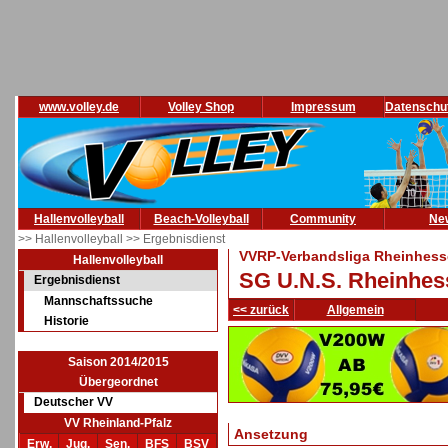
www.volley.de
Volley Shop
Impressum
Datenschu
Hallenvolleyball
Beach-Volleyball
Community
Ne
>> Hallenvolleyball
>> Ergebnisdienst
VVRP-Verbandsliga Rheinhesse
Hallenvolleyball
SG U.N.S. Rheinhes
Ergebnisdienst
Mannschaftssuche
<< zurück
Allgemein
Historie
Saison 2014/2015
Übergeordnet
Deutscher VV
VV Rheinland-Pfalz
Ansetzung
Erw.
Jug.
Sen.
BFS
BSV