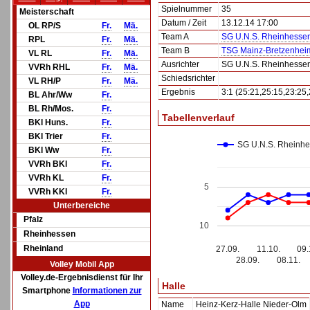
Spielnummer
35
Meisterschaft
Datum / Zeit
13.12.14 17:00
OL RP/S
Fr.
Mä.
Team A
SG U.N.S. Rheinhesse
RPL
Fr.
Mä.
Team B
TSG Mainz-Bretzenhei
VL RL
Fr.
Mä.
Ausrichter
SG U.N.S. Rheinhesse
VVRh RHL
Fr.
Mä.
Schiedsrichter
VL RH/P
Fr.
Mä.
Ergebnis
3:1 (25:21,25:15,23:25,
BL Ahr/Ww
Fr.
BL Rh/Mos.
Fr.
Tabellenverlauf
BKl Huns.
Fr.
BKl Trier
Fr.
SG U.N.S. Rheinhe
BKl Ww
Fr.
VVRh BKl
Fr.
VVRh KL
Fr.
5
VVRh KKl
Fr.
Unterbereiche
Pfalz
10
Rheinhessen
Rheinland
27.09.
11.10.
09.
28.09.
08.11.
Volley Mobil App
Volley.de-Ergebnisdienst für Ihr
Halle
Smartphone
Informationen zur
App
Name
Heinz-Kerz-Halle Nieder-Olm