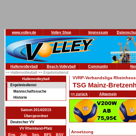
www.volley.de
Volley Shop
Impressum
Datenschu
Hallenvolleyball
Beach-Volleyball
Community
Ne
>> Hallenvolleyball
>> Ergebnisdienst
VVRP-Verbandsliga Rheinhesse
Hallenvolleyball
TSG Mainz-Bretzenh
Ergebnisdienst
Mannschaftssuche
<< zurück
Allgemein
Historie
Saison 2014/2015
Übergeordnet
Deutscher VV
VV Rheinland-Pfalz
Ansetzung
Erw.
Jug.
Sen.
BFS
BSV