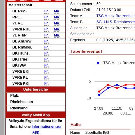
Spielnummer
50
Meisterschaft
Datum / Zeit
31.01.15 13:00
OL RP/S
Fr.
Mä.
Team A
TSG Mainz-Bretzenhei
RPL
Fr.
Mä.
Team B
SG U.N.S. Rheinhesse
VL RL
Fr.
Mä.
Ausrichter
TSG Mainz-Bretzenhei
VVRh RHL
Fr.
Mä.
Schiedsrichter
VL RH/P
Fr.
Mä.
Ergebnis
0:3 (10:25,14:25,22:25)
BL Ahr/Ww
Fr.
BL Rh/Mos.
Fr.
Tabellenverlauf
BKl Huns.
Fr.
BKl Trier
Fr.
TSG Mainz-Bretze
BKl Ww
Fr.
VVRh BKl
Fr.
VVRh KL
Fr.
5
VVRh KKl
Fr.
Unterbereiche
Pfalz
10
Rheinhessen
Rheinland
27.09.
11.10.
09.
28.09.
08.11.
Volley Mobil App
Volley.de-Ergebnisdienst für Ihr
Halle
Smartphone
Informationen zur
App
Name
Sporthalle IGS