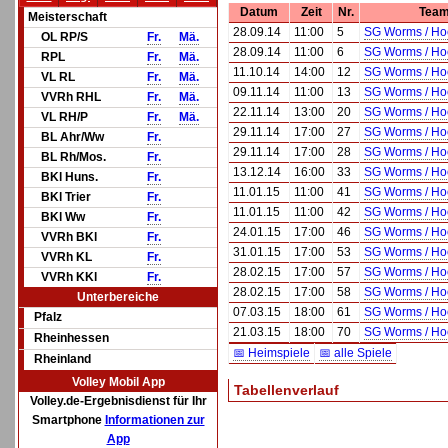
Datum
Zeit
Nr.
Team
Meisterschaft
28.09.14
11:00
5
SG Worms / Ho
OL RP/S
Fr.
Mä.
28.09.14
11:00
6
SG Worms / Ho
RPL
Fr.
Mä.
11.10.14
14:00
12
SG Worms / H
VL RL
Fr.
Mä.
09.11.14
11:00
13
SG Worms / H
VVRh RHL
Fr.
Mä.
22.11.14
13:00
20
SG Worms / H
VL RH/P
Fr.
Mä.
29.11.14
17:00
27
SG Worms / Ho
BL Ahr/Ww
Fr.
29.11.14
17:00
28
SG Worms / Ho
BL Rh/Mos.
Fr.
13.12.14
16:00
33
SG Worms / H
BKl Huns.
Fr.
11.01.15
11:00
41
SG Worms / Ho
BKl Trier
Fr.
11.01.15
11:00
42
SG Worms / Ho
BKl Ww
Fr.
24.01.15
17:00
46
SG Worms / H
VVRh BKl
Fr.
31.01.15
17:00
53
SG Worms / H
VVRh KL
Fr.
28.02.15
17:00
57
SG Worms / Ho
VVRh KKl
Fr.
28.02.15
17:00
58
SG Worms / Ho
Unterbereiche
07.03.15
18:00
61
SG Worms / H
Pfalz
21.03.15
18:00
70
SG Worms / H
Rheinhessen
📅 Heimspiele
📅 alle Spiele
Rheinland
Volley Mobil App
Tabellenverlauf
Volley.de-Ergebnisdienst für Ihr
Smartphone
Informationen zur
App