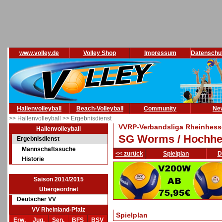
www.volley.de
Volley Shop
Impressum
Datenschu
Hallenvolleyball
Beach-Volleyball
Community
Ne
>> Hallenvolleyball
>> Ergebnisdienst
VVRP-Verbandsliga Rheinhesse
Hallenvolleyball
SG Worms / Hochh
Ergebnisdienst
Mannschaftssuche
<< zurück
Spielplan
D
Historie
Saison 2014/2015
Übergeordnet
Deutscher VV
VV Rheinland-Pfalz
Spielplan
Erw.
Jug.
Sen.
BFS
BSV