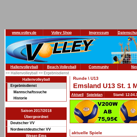
www.volley.de
Volley Shop
Impressum
Datenschu
Hallenvolleyball
Beach-Volleyball
Community
Ne
>> Hallenvolleyball
>> Ergebnisdienst
Runde \ U13
Hallenvolleyball
Emsland U13 St. 1 M
Ergebnisdienst
Mannschaftssuche
Aktuell
Spielplan
Stand: 12.04.
Historie
Saison 2017/2018
Übergeordnet
Deutscher VV
Nordwestdeutscher VV
aktuelle Spiele
Weser-Ems