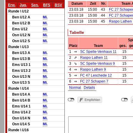
Datum
Zeit
Nr.
Team 
Erw.
Jug.
Sen.
BFS
BSV
23.03.18
15:00
43
FC 27 Schapen
Runde \ U12
23.03.18
15:00
44
FC 27 Schapen
Ben U12 A
Mi.
23.03.18
15:00
45
Raspo Lathen 
Ben U12 B
Mi.
Ems U12
Mi.
Tabelle
Osn U12 N
Mi.
Sp
Osn U12 S
Mi.
Platz
Team
ges.
ge
Runde \ U13
1
⇒
SC Spelle-Venhaus 11
15
Ben U13 A
Mi.
2
⇗
Raspo Lathen 11
15
Ben U13 B
Mi.
3
⇘
SC Spelle-Venhaus 9
15
Ems U13 1
Mi.
4
⇒
Raspo Lathen 9
15
Ems U13 2
Mi.
5
⇒
FC 47 Leschede 12
15
Osn U13 N
Mi.
6
⇒
FC 27 Schapen 7
15
Osn U13 S
Mi.
Normal
Details
Runde \ U14
Ben U14 A
Mi.
Ben U14 B
Mi.
Ems U14 1
Mi.
Ems U14 2
Mi.
Osn U14 N
Mi.
Osn U14 S
Mi.
Runde \ U16