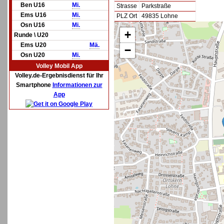
Ben U16
Mi.
Strasse
Parkstraße
Ems U16
Mi.
PLZ Ort
49835 Lohne
Osn U16
Mi.
+
Runde \ U20
Ems U20
Mä.
−
Osn U20
Mi.
Volley Mobil App
Volley.de-Ergebnisdienst für Ihr
Smartphone
Informationen zur
App