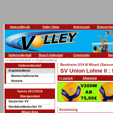
www.volley.de
Volley Shop
Impressum
Datenschu
Hallenvolleyball
Beach-Volleyball
Community
Ne
>> Hallenvolleyball
>> Ergebnisdienst
Bentheim U14 B Mixed (Saison
Hallenvolleyball
SV Union Lohne II 
Ergebnisdienst
Mannschaftssuche
<< zurück
Allgemein
Historie
Saison 2017/2018
Übergeordnet
Deutscher VV
Nordwestdeutscher VV
Ansetzung
Weser-Ems