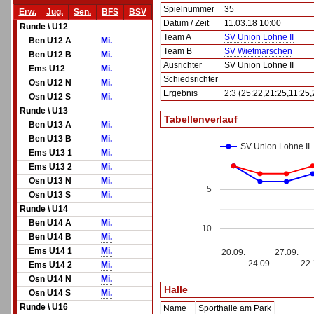
Spielnummer
35
Erw.
Jug.
Sen.
BFS
BSV
Datum / Zeit
11.03.18 10:00
Runde \ U12
Team A
SV Union Lohne II
Ben U12 A
Mi.
Team B
SV Wietmarschen
Ben U12 B
Mi.
Ausrichter
SV Union Lohne II
Ems U12
Mi.
Schiedsrichter
Osn U12 N
Mi.
Ergebnis
2:3 (25:22,21:25,11:25,
Osn U12 S
Mi.
Runde \ U13
Tabellenverlauf
Ben U13 A
Mi.
Ben U13 B
Mi.
SV Union Lohne II
Ems U13 1
Mi.
Ems U13 2
Mi.
Osn U13 N
Mi.
5
Osn U13 S
Mi.
Runde \ U14
Ben U14 A
Mi.
10
Ben U14 B
Mi.
Ems U14 1
Mi.
20.09.
27.09.
24.09.
22.
Ems U14 2
Mi.
Osn U14 N
Mi.
Halle
Osn U14 S
Mi.
Runde \ U16
Name
Sporthalle am Park