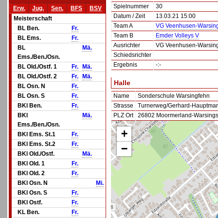
Spielnummer
30
Erw.
Jug.
Sen.
BFS
BSV
Datum / Zeit
13.03.21 15:00
Meisterschaft
Team A
VG Veenhusen-Warsin
BL Ben.
Fr.
Team B
Emder Volleys V
BL Ems.
Fr.
Ausrichter
VG Veenhusen-Warsin
BL
Mä.
Schiedsrichter
Ems./Ben./Osn.
Ergebnis
-:-
BL Old./Ostf. 1
Fr.
Mä.
BL Old./Ostf. 2
Fr.
Mä.
Halle
BL Osn. N
Fr.
BL Osn. S
Fr.
Name
Sonderschule Warsingfehn
BKl Ben.
Fr.
Strasse
Turnerweg/Gerhard-Hauptman
BKl
Mä.
PLZ Ort
26802 Moormerland-Warsings
Ems./Ben./Osn.
+
BKl Ems. St.1
Fr.
BKl Ems. St.2
Fr.
−
BKl Old./Ostf.
Mä.
BKl Old. 1
Fr.
BKl Old. 2
Fr.
BKl Osn. N
Mi.
BKl Osn. S
Fr.
BKl Ostf.
Fr.
KL Ben.
Fr.