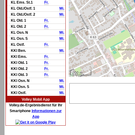
KL Ems. St.1
Fr.
KL Old./Ostf. 1
Mi.
KL Old./Ostf. 2
Mi.
KL Old. 1
Fr.
KL Old. 2
Fr.
KL Osn. N
Mi.
KL Osn. S
Mi.
KL Ostf.
Fr.
KKl Ben.
Mi.
KKl Ems.
Fr.
KKl Old. 1
Fr.
KKl Old. 2
Fr.
200 m
KKl Old. 3
Fr.
KKl Osn. N
Mi.
KKl Osn. S
Mi.
KKl Ostf.
Mi.
Volley Mobil App
Volley.de-Ergebnisdienst für Ihr
Smartphone
Informationen zur
App