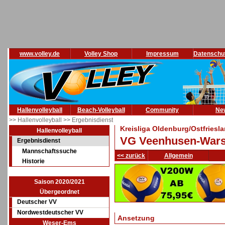
www.volley.de
Volley Shop
Impressum
Datenschu
Hallenvolleyball
Beach-Volleyball
Community
Ne
>> Hallenvolleyball
>> Ergebnisdienst
Kreisliga Oldenburg/Ostfriesl
Hallenvolleyball
VG Veenhusen-Warsi
Ergebnisdienst
Mannschaftssuche
<< zurück
Allgemein
Historie
Saison 2020/2021
Übergeordnet
Deutscher VV
Nordwestdeutscher VV
Ansetzung
Weser-Ems