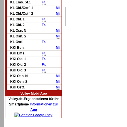
KL Ems. St.1
Fr.
KL Old./Ostf. 1
Mi.
KL Old./Ostf. 2
Mi.
KL Old. 1
Fr.
KL Old. 2
Fr.
KL Osn. N
Mi.
KL Osn. S
Mi.
KL Ostf.
Fr.
KKl Ben.
Mi.
KKl Ems.
Fr.
KKl Old. 1
Fr.
KKl Old. 2
Fr.
KKl Old. 3
Fr.
KKl Osn. N
Mi.
KKl Osn. S
Mi.
KKl Ostf.
Mi.
Volley Mobil App
Volley.de-Ergebnisdienst für Ihr
Smartphone
Informationen zur
App