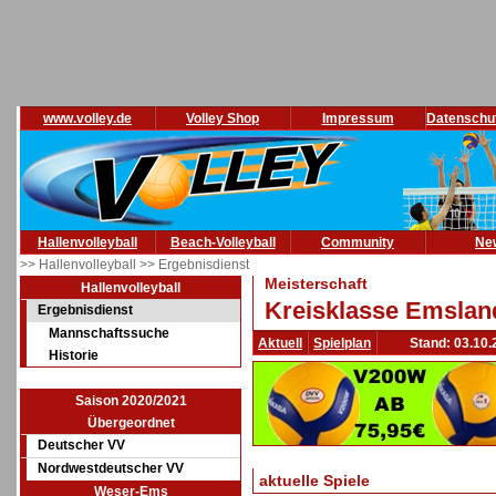
www.volley.de
Volley Shop
Impressum
Datenschu
Hallenvolleyball
Beach-Volleyball
Community
Ne
>> Hallenvolleyball
>> Ergebnisdienst
Meisterschaft
Hallenvolleyball
Kreisklasse Emsland
Ergebnisdienst
Mannschaftssuche
Aktuell
Spielplan
Stand: 03.10.
Historie
Saison 2020/2021
Übergeordnet
Deutscher VV
Nordwestdeutscher VV
aktuelle Spiele
Weser-Ems