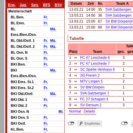
Datum
Zeit
Nr.
Team A
Erw.
Jug.
Sen.
BFS
BSV
13.03.21
14:00
35
SVA Salzbergen 
Meisterschaft
13.03.21
14:00
36
SVA Salzbergen 
BL Ben.
Fr.
13.03.21
15:00
67
SV BW Dörpen(H
BL Ems.
Fr.
13.03.21
15:00
68
SV BW Dörpen(H
BL
Mä.
Ems./Ben./Osn.
Tabelle
BL Old./Ostf. 1
Fr.
Mä.
Spi
BL Old./Ostf. 2
Fr.
Mä.
Platz
Team
ges.
ge
BL Osn. N
Fr.
1
⇒
FC 47 Leschede 6
3
BL Osn. S
Fr.
2
⇒
FC 47 Leschede 7
2
BKl Ben.
Fr.
3
⇒
SC Spelle-Venhaus 6
1
BKl
Mä.
4
⇒
SG Freren 2
2
Ems./Ben./Osn.
5
⇒
MTV Lingen 5
2
BKl Ems. St.1
Fr.
6
⇒
SV BW Dörpen
1
BKl Ems. St.2
Fr.
7
⇒
SVA Salzbergen 7
1
BKl Old./Ostf.
Mä.
8
⇒
FC 27 Schapen 4
1
BKl Old. 1
Fr.
9
⇒
SV Dersum 2
3
BKl Old. 2
Fr.
Normal
Details
BKl Osn. N
Mi.
BKl Osn. S
Fr.
BKl Ostf.
Fr.
KL Ben.
Fr.