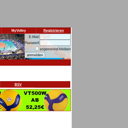
MyVolley
Registrieren
E-Mail:
Passwort:
angemeldet bleiben
BSV