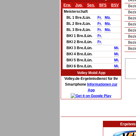
Bezi
Erw.
Jug.
Sen.
BFS
BSV
Bezi
Meisterschaft
Bezi
BL 1 Bre./Lün.
Fr.
Mä.
Bezi
BL 2 Bre./Lün.
Fr.
Mä.
Bezi
BL 3 Bre./Lün.
Fr.
Mä.
Bezi
BKl 1 Bre./Lün.
Fr.
Bezi
BKl 2 Bre./Lün.
Fr.
Bezi
BKl 3 Bre./Lün.
Mi.
Bezi
BKl 4 Bre./Lün.
Mi.
BKl 5 Bre./Lün.
Mi.
BKl 6 Bre./Lün.
Mi.
Volley Mobil App
Volley.de-Ergebnisdienst für Ihr
Smartphone
Informationen zur
App
Ergebnis