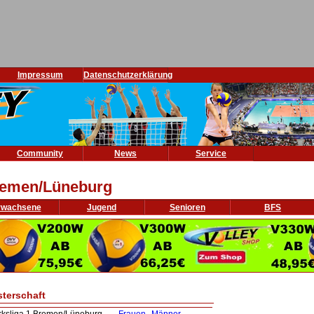
Impressum
Datenschutzerklärung
Community
News
Service
emen/Lüneburg
rwachsene
Jugend
Senioren
BFS
sterschaft