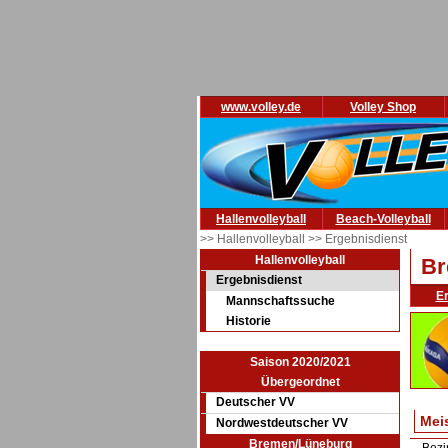
www.volley.de
Volley Shop
Hallenvolleyball
Beach-Volleyball
>> Hallenvolleyball
>> Ergebnisdienst
Hallenvolleyball
Br
Ergebnisdienst
E
Mannschaftssuche
Historie
Saison 2020/2021
Übergeordnet
Deutscher VV
Mei
Nordwestdeutscher VV
Bremen/Lüneburg