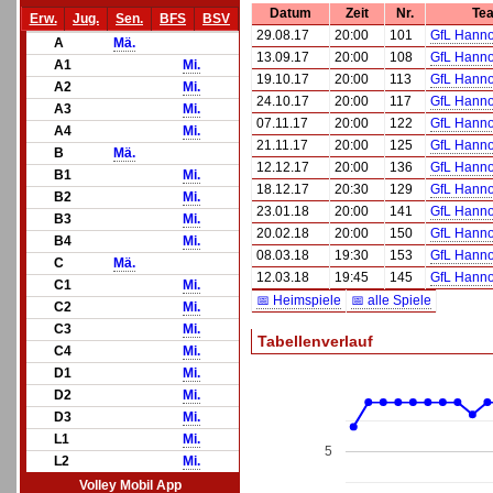
Datum
Zeit
Nr.
Te
Erw.
Jug.
Sen.
BFS
BSV
29.08.17
20:00
101
GfL Hanno
A
Mä.
13.09.17
20:00
108
GfL Hanno
A1
Mi.
19.10.17
20:00
113
GfL Hanno
A2
Mi.
24.10.17
20:00
117
GfL Hanno
A3
Mi.
07.11.17
20:00
122
GfL Hanno
A4
Mi.
21.11.17
20:00
125
GfL Hanno
B
Mä.
12.12.17
20:00
136
GfL Hanno
B1
Mi.
18.12.17
20:30
129
GfL Hanno
B2
Mi.
23.01.18
20:00
141
GfL Hanno
B3
Mi.
20.02.18
20:00
150
GfL Hanno
B4
Mi.
08.03.18
19:30
153
GfL Hanno
C
Mä.
12.03.18
19:45
145
GfL Hanno
C1
Mi.
📅 Heimspiele
📅 alle Spiele
C2
Mi.
C3
Mi.
Tabellenverlauf
C4
Mi.
D1
Mi.
D2
Mi.
D3
Mi.
L1
Mi.
5
L2
Mi.
Volley Mobil App