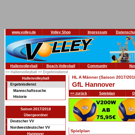
www.volley.de
Volley Shop
Impressum
Datenschu
Hallenvolleyball
Beach-Volleyball
Community
Ne
>> Hallenvolleyball
>> Ergebnisdienst
HL A Männer (Saison 2017/201
Hallenvolleyball
GfL Hannover
Ergebnisdienst
Mannschaftssuche
<< zurück
Spielplan
D
Historie
Saison 2017/2018
Übergeordnet
Deutscher VV
Nordwestdeutscher VV
Spielplan
Hannover