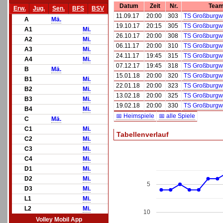
Datum
Zeit
Nr.
Team
Erw.
Jug.
Sen.
BFS
BSV
11.09.17
20:00
303
TS Großburgwe
A
Mä.
19.10.17
20:15
305
TS Großburgwe
A1
Mi.
26.10.17
20:00
308
TS Großburgwe
A2
Mi.
06.11.17
20:00
310
TS Großburgwe
A3
Mi.
24.11.17
19:45
315
TS Großburgwe
A4
Mi.
07.12.17
19:45
318
TS Großburgwe
B
Mä.
15.01.18
20:00
320
TS Großburgwe
B1
Mi.
22.01.18
20:00
323
TS Großburgwe
B2
Mi.
13.02.18
20:00
325
TS Großburgwe
B3
Mi.
19.02.18
20:00
330
TS Großburgwe
B4
Mi.
📅 Heimspiele
📅 alle Spiele
C
Mä.
C1
Mi.
Tabellenverlauf
C2
Mi.
C3
Mi.
C4
Mi.
D1
Mi.
D2
Mi.
5
D3
Mi.
L1
Mi.
L2
Mi.
10
Volley Mobil App