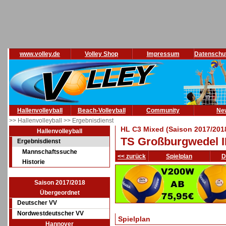
www.volley.de
Volley Shop
Impressum
Datenschu
Hallenvolleyball
Beach-Volleyball
Community
Ne
>> Hallenvolleyball
>> Ergebnisdienst
HL C3 Mixed (Saison 2017/201
Hallenvolleyball
TS Großburgwedel II
Ergebnisdienst
Mannschaftssuche
<< zurück
Spielplan
D
Historie
Saison 2017/2018
Übergeordnet
Deutscher VV
Nordwestdeutscher VV
Spielplan
Hannover