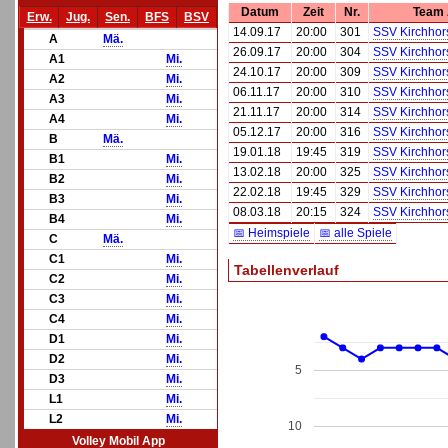
Datum
Zeit
Nr.
Team
Erw.
Jug.
Sen.
BFS
BSV
14.09.17
20:00
301
SSV Kirchhorst
A
Mä.
26.09.17
20:00
304
SSV Kirchhors
A1
Mi.
24.10.17
20:00
309
SSV Kirchhors
A2
Mi.
06.11.17
20:00
310
SSV Kirchhorst
A3
Mi.
21.11.17
20:00
314
SSV Kirchhors
A4
Mi.
05.12.17
20:00
316
SSV Kirchhors
B
Mä.
19.01.18
19:45
319
SSV Kirchhorst
B1
Mi.
13.02.18
20:00
325
SSV Kirchhors
B2
Mi.
22.02.18
19:45
329
SSV Kirchhorst
B3
Mi.
08.03.18
20:15
324
SSV Kirchhorst
B4
Mi.
📅 Heimspiele
📅 alle Spiele
C
Mä.
C1
Mi.
Tabellenverlauf
C2
Mi.
C3
Mi.
C4
Mi.
D1
Mi.
D2
Mi.
5
D3
Mi.
L1
Mi.
L2
Mi.
10
Volley Mobil App