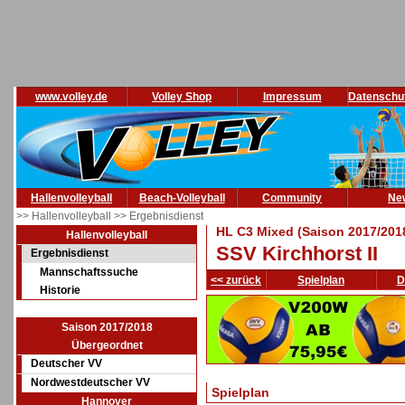
www.volley.de
Volley Shop
Impressum
Datenschu
Hallenvolleyball
Beach-Volleyball
Community
Ne
>> Hallenvolleyball
>> Ergebnisdienst
HL C3 Mixed (Saison 2017/201
Hallenvolleyball
SSV Kirchhorst II
Ergebnisdienst
Mannschaftssuche
<< zurück
Spielplan
D
Historie
Saison 2017/2018
Übergeordnet
Deutscher VV
Nordwestdeutscher VV
Spielplan
Hannover