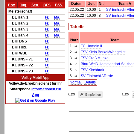
Datum
Zeit
Nr.
Team A
Erw.
Jug.
Sen.
BFS
BSV
22.05.22
10:00
1
SV Eintracht Affe
Meisterschaft
22.05.22
10:00
8
SV Eintracht Affe
BL Han. 1
Fr.
Mä.
BL Han. 2
Fr.
Mä.
Tabelle
BL Han. 3
Fr.
Mä.
BL Han. 4
Fr.
Mä.
Platz
Team
BKl DNS
Fr.
1
⇒
TC Hameln II
BKl Hild.
Fr.
2
⇒
TSV Klein Berkel/Wangelist
BKl WBL
Fr.
3
⇒
TSV Groß Munzel
KL DNS - V1
Fr.
4
⇗
Blau-Weiß Hemmendorf-Salzhe
KL DNS - V2
Fr.
5
⇘
TSV Kirchbrak
KL DNS - V3
Fr.
6
⇒
SV Eintracht Afferde
Volley Mobil App
Normal
Details
Volley.de-Ergebnisdienst für Ihr
Smartphone
Informationen zur
App