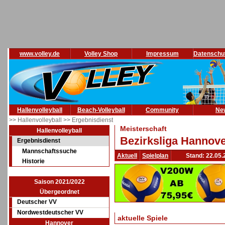
www.volley.de
Volley Shop
Impressum
Datenschu
Hallenvolleyball
Beach-Volleyball
Community
Ne
>> Hallenvolleyball
>> Ergebnisdienst
Meisterschaft
Hallenvolleyball
Bezirksliga Hannove
Ergebnisdienst
Mannschaftssuche
Aktuell
Spielplan
Stand: 22.05.
Historie
Saison 2021/2022
Übergeordnet
Deutscher VV
Nordwestdeutscher VV
aktuelle Spiele
Hannover