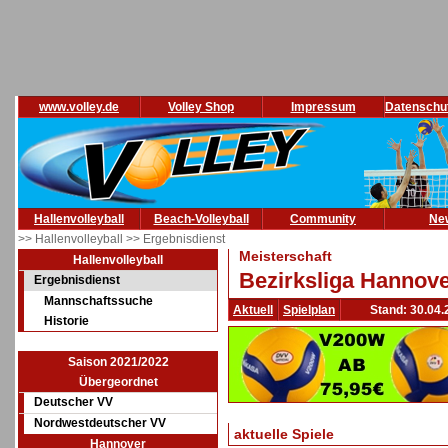
www.volley.de
Volley Shop
Impressum
Datenschu
Hallenvolleyball
Beach-Volleyball
Community
Ne
>> Hallenvolleyball
>> Ergebnisdienst
Meisterschaft
Hallenvolleyball
Bezirksliga Hannove
Ergebnisdienst
Mannschaftssuche
Aktuell
Spielplan
Stand: 30.04.
Historie
Saison 2021/2022
Übergeordnet
Deutscher VV
Nordwestdeutscher VV
aktuelle Spiele
Hannover