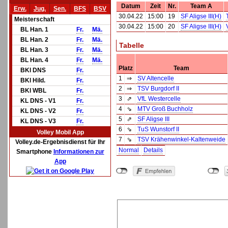
Datum
Zeit
Nr.
Team A
Erw.
Jug.
Sen.
BFS
BSV
30.04.22
15:00
19
SF Aligse III(H)
Meisterschaft
30.04.22
15:00
20
SF Aligse III(H)
BL Han. 1
Fr.
Mä.
BL Han. 2
Fr.
Mä.
Tabelle
BL Han. 3
Fr.
Mä.
BL Han. 4
Fr.
Mä.
Platz
Team
BKl DNS
Fr.
1
⇒
SV Altencelle
BKl Hild.
Fr.
2
⇒
TSV Burgdorf II
BKl WBL
Fr.
3
⇗
VfL Westercelle
KL DNS - V1
Fr.
4
⇘
MTV Groß Buchholz
KL DNS - V2
Fr.
5
⇗
SF Aligse III
KL DNS - V3
Fr.
6
⇘
TuS Wunstorf II
Volley Mobil App
7
⇘
TSV Krähenwinkel-Kaltenweide
Volley.de-Ergebnisdienst für Ihr
Normal
Details
Smartphone
Informationen zur
App