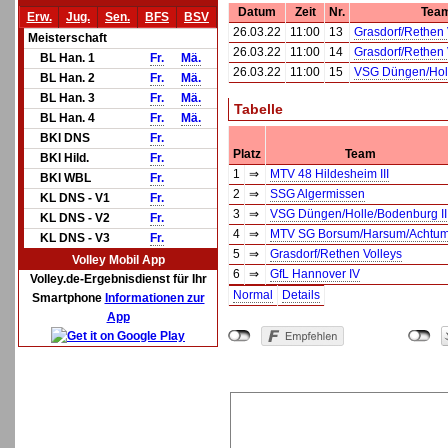
Datum
Zeit
Nr.
Tea
Erw.
Jug.
Sen.
BFS
BSV
26.03.22
11:00
13
Grasdorf/Rethen 
Meisterschaft
26.03.22
11:00
14
Grasdorf/Rethen 
BL Han. 1
Fr.
Mä.
26.03.22
11:00
15
VSG Düngen/Holl
BL Han. 2
Fr.
Mä.
BL Han. 3
Fr.
Mä.
Tabelle
BL Han. 4
Fr.
Mä.
BKl DNS
Fr.
Platz
Team
BKl Hild.
Fr.
1
⇒
MTV 48 Hildesheim III
BKl WBL
Fr.
2
⇒
SSG Algermissen
KL DNS - V1
Fr.
3
⇒
VSG Düngen/Holle/Bodenburg II
KL DNS - V2
Fr.
4
⇒
MTV SG Borsum/Harsum/Achtu
KL DNS - V3
Fr.
5
⇒
Grasdorf/Rethen Volleys
Volley Mobil App
6
⇒
GfL Hannover IV
Volley.de-Ergebnisdienst für Ihr
Normal
Details
Smartphone
Informationen zur
App