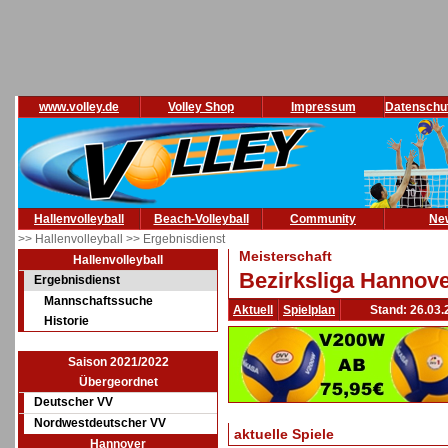
www.volley.de
Volley Shop
Impressum
Datenschu
Hallenvolleyball
Beach-Volleyball
Community
Ne
>> Hallenvolleyball
>> Ergebnisdienst
Meisterschaft
Hallenvolleyball
Bezirksliga Hannove
Ergebnisdienst
Mannschaftssuche
Aktuell
Spielplan
Stand: 26.03.
Historie
Saison 2021/2022
Übergeordnet
Deutscher VV
Nordwestdeutscher VV
aktuelle Spiele
Hannover