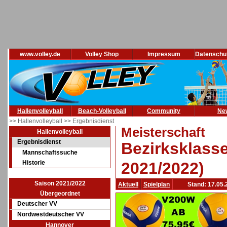
www.volley.de
Volley Shop
Impressum
Datenschu
Hallenvolleyball
Beach-Volleyball
Community
Ne
>> Hallenvolleyball
>> Ergebnisdienst
Meisterschaft
Hallenvolleyball
Ergebnisdienst
Bezirksklass
Mannschaftssuche
Historie
2021/2022)
Saison 2021/2022
Aktuell
Spielplan
Stand: 17.05.
Übergeordnet
Deutscher VV
Nordwestdeutscher VV
Hannover