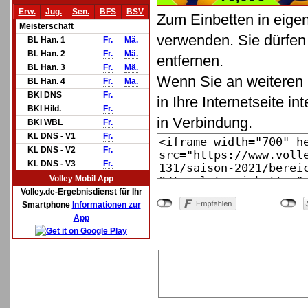
Erw.
Jug.
Sen.
BFS
BSV
Zum Einbetten in eige
Meisterschaft
verwenden. Sie dürfen 
BL Han. 1
Fr.
Mä.
BL Han. 2
Fr.
Mä.
entfernen.
BL Han. 3
Fr.
Mä.
Wenn Sie an weiteren 
BL Han. 4
Fr.
Mä.
BKl DNS
Fr.
in Ihre Internetseite in
BKl Hild.
Fr.
in Verbindung.
BKl WBL
Fr.
KL DNS - V1
Fr.
KL DNS - V2
Fr.
KL DNS - V3
Fr.
Volley Mobil App
Volley.de-Ergebnisdienst für Ihr
Smartphone
Informationen zur
App