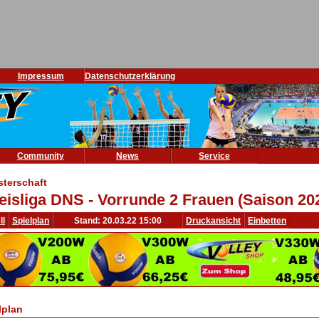
Impressum
Datenschutzerklärung
Community
News
Service
sterschaft
eisliga DNS - Vorrunde 2 Frauen (Saison 20
ll
Spielplan
Stand: 20.03.22 15:00
Druckansicht
Einbetten
lplan