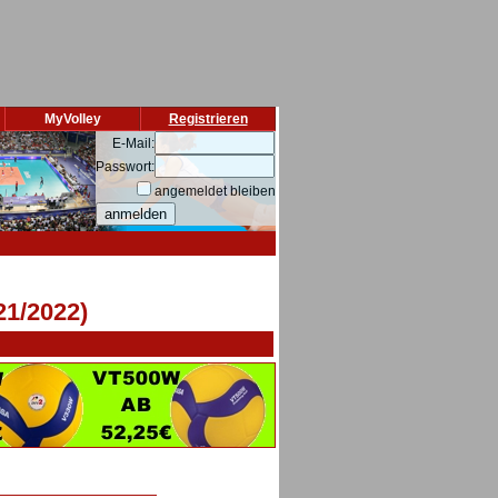
MyVolley
Registrieren
E-Mail:
Passwort:
angemeldet bleiben
21/2022)