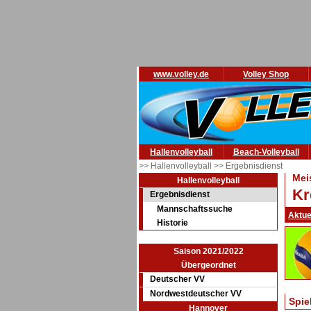
www.volley.de
Volley Shop
Hallenvolleyball
Beach-Volleyball
>> Hallenvolleyball
>> Ergebnisdienst
Mei
Hallenvolleyball
Kr
Ergebnisdienst
Mannschaftssuche
Aktue
Historie
Saison 2021/2022
Übergeordnet
Deutscher VV
Nordwestdeutscher VV
Spie
Hannover