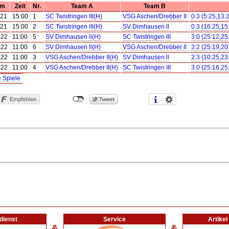
um
Zeit
Nr.
Team A
Team B
.21
15:00
1
SC Twistringen III(H)
VSG Aschen/Drebber II
0:3 (5:25,13:
.21
15:00
2
SC Twistringen III(H)
SV Dimhausen ll
0:3 (16:25,15
.22
11:00
5
SV Dimhausen ll(H)
SC Twistringen III
3:0 (25:12,25
.22
11:00
6
SV Dimhausen ll(H)
VSG Aschen/Drebber II
3:2 (25:19,20
.22
11:00
3
VSG Aschen/Drebber II(H)
SV Dimhausen ll
2:3 (10:25,23
.22
11:00
4
VSG Aschen/Drebber II(H)
SC Twistringen III
3:0 (25:16,25
e Spiele
dienst
Service
Artike
&
&