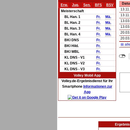
Dat
Erw.
Jug.
Sen.
BFS
BSV
13.11
Meisterschaft
13.11
BL Han. 1
Fr.
Mä.
13.03
BL Han. 2
Fr.
Mä.
13.03
BL Han. 3
Fr.
Mä.
20.03
BL Han. 4
Fr.
Mä.
20.03
BKl DNS
Fr.
📅 all
BKl Hild.
Fr.
BKl WBL
Fr.
KL DNS - V1
Fr.
KL DNS - V2
Fr.
KL DNS - V3
Fr.
Volley Mobil App
Volley.de-Ergebnisdienst für Ihr
Smartphone
Informationen zur
App
Ergebnis