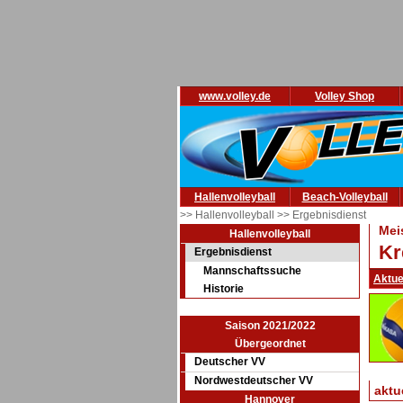
www.volley.de
Volley Shop
Hallenvolleyball
Beach-Volleyball
>> Hallenvolleyball
>> Ergebnisdienst
Mei
Hallenvolleyball
Kr
Ergebnisdienst
Mannschaftssuche
Aktue
Historie
Saison 2021/2022
Übergeordnet
Deutscher VV
Nordwestdeutscher VV
aktu
Hannover