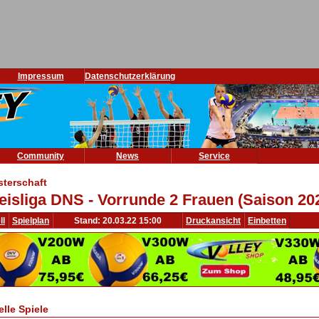
Impressum
Datenschutzerklärung
Community
News
Service
sterschaft
eisliga DNS - Vorrunde 2 Frauen (Saison 20
ll
Spielplan
Stand: 20.03.22 15:00
Druckansicht
Einbetten
elle Spiele