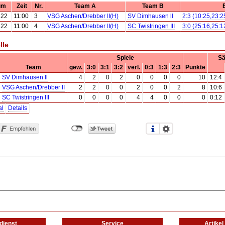
um
Zeit
Nr.
Team A
Team B
.22
11:00
3
VSG Aschen/Drebber II(H)
SV Dimhausen ll
2:3 (10:25,23:2
.22
11:00
4
VSG Aschen/Drebber II(H)
SC Twistringen III
3:0 (25:16,25:1
lle
Spiele
Sä
Team
gew.
3:0
3:1
3:2
verl.
0:3
1:3
2:3
Punkte
SV Dimhausen ll
4
2
0
2
0
0
0
0
10
12:4
VSG Aschen/Drebber II
2
2
0
0
2
0
0
2
8
10:6
SC Twistringen III
0
0
0
0
4
4
0
0
0
0:12
al
Details
dienst
Service
Artike