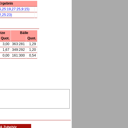
Ergebnis
5,25:19,27:25,9:15)
2,25:23)
tze
Bälle
Quot.
Quot.
3,00
363:281
1,29
1,67
349:292
1,20
0,00
161:300
0,54
l & Zubehör