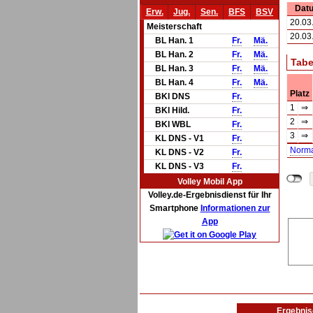
Dat
Erw.
Jug.
Sen.
BFS
BSV
20.03
Meisterschaft
20.03
BL Han. 1
Fr.
Mä.
BL Han. 2
Fr.
Mä.
Tabe
BL Han. 3
Fr.
Mä.
BL Han. 4
Fr.
Mä.
Platz
BKl DNS
Fr.
1
⇒
BKl Hild.
Fr.
2
⇒
BKl WBL
Fr.
3
⇒
KL DNS - V1
Fr.
Norm
KL DNS - V2
Fr.
KL DNS - V3
Fr.
Volley Mobil App
Volley.de-Ergebnisdienst für Ihr
Smartphone
Informationen zur
App
Ergebnis