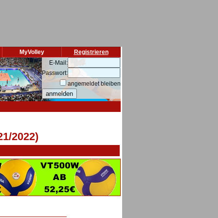
MyVolley
Registrieren
E-Mail:
Passwort:
angemeldet bleiben
21/2022)