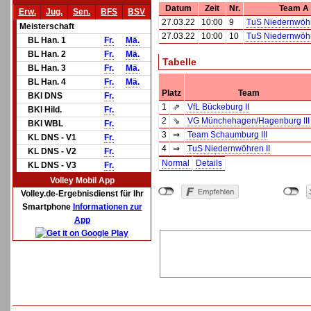
Datum
Zeit
Nr.
Team A
Erw.
Jug.
Sen.
BFS
BSV
27.03.22
10:00
9
TuS Niedernwöhr
Meisterschaft
27.03.22
10:00
10
TuS Niedernwöhr
BL Han. 1
Fr.
Mä.
BL Han. 2
Fr.
Mä.
Tabelle
BL Han. 3
Fr.
Mä.
BL Han. 4
Fr.
Mä.
Platz
Team
BKl DNS
Fr.
1
⇗
VfL Bückeburg II
BKl Hild.
Fr.
2
⇘
VG Münchehagen/Hagenburg III
BKl WBL
Fr.
3
⇒
Team Schaumburg III
KL DNS - V1
Fr.
4
⇒
TuS Niedernwöhren II
KL DNS - V2
Fr.
Normal
Details
KL DNS - V3
Fr.
Volley Mobil App
Volley.de-Ergebnisdienst für Ihr
Smartphone
Informationen zur
App