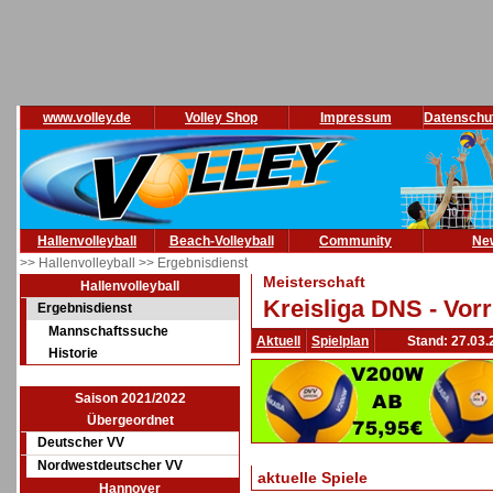
www.volley.de
Volley Shop
Impressum
Datenschu
Hallenvolleyball
Beach-Volleyball
Community
Ne
>> Hallenvolleyball
>> Ergebnisdienst
Meisterschaft
Hallenvolleyball
Kreisliga DNS - Vor
Ergebnisdienst
Mannschaftssuche
Aktuell
Spielplan
Stand: 27.03.
Historie
Saison 2021/2022
Übergeordnet
Deutscher VV
Nordwestdeutscher VV
aktuelle Spiele
Hannover