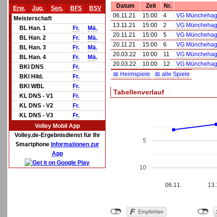
Datum
Zeit
Nr.
Erw.
Jug.
Sen.
BFS
BSV
06.11.21
15:00
4
VG Münchehage
Meisterschaft
13.11.21
15:00
2
VG Münchehage
BL Han. 1
Fr.
Mä.
20.11.21
15:00
5
VG Münchehage
BL Han. 2
Fr.
Mä.
20.11.21
15:00
6
VG Münchehage
BL Han. 3
Fr.
Mä.
20.03.22
10:00
11
VG Münchehage
BL Han. 4
Fr.
Mä.
20.03.22
10:00
12
VG Münchehage
BKl DNS
Fr.
📅 Heimspiele
📅 alle Spiele
BKl Hild.
Fr.
BKl WBL
Fr.
Tabellenverlauf
KL DNS - V1
Fr.
KL DNS - V2
Fr.
KL DNS - V3
Fr.
Volley Mobil App
Volley.de-Ergebnisdienst für Ihr
5
Smartphone
Informationen zur
App
10
06.11.
13.