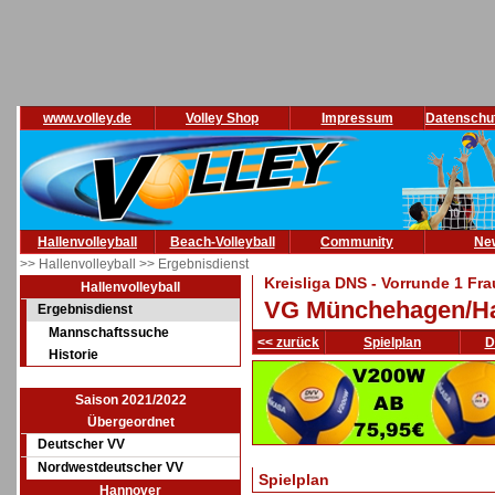
www.volley.de
Volley Shop
Impressum
Datenschu
Hallenvolleyball
Beach-Volleyball
Community
Ne
>> Hallenvolleyball
>> Ergebnisdienst
Kreisliga DNS - Vorrunde 1 Fr
Hallenvolleyball
VG Münchehagen/Ha
Ergebnisdienst
Mannschaftssuche
<< zurück
Spielplan
D
Historie
Saison 2021/2022
Übergeordnet
Deutscher VV
Nordwestdeutscher VV
Spielplan
Hannover