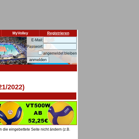
MyVolley
Registrieren
E-Mail:
Passwort:
angemeldet bleiben
21/2022)
die eingebettete Seite nicht ändern (z.B.