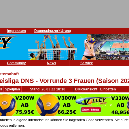
Impressum
Datenschutzerklärung
Community
News
Service
sterschaft
eisliga DNS - Vorrunde 3 Frauen (Saison 20
ll
Spielplan
Stand: 26.03.22 18:10
Druckansicht
Einbetten
nbetten in eigene Internetseiten können Sie folgenden Code verwenden. Sie dürfen 
ogos entfernen.