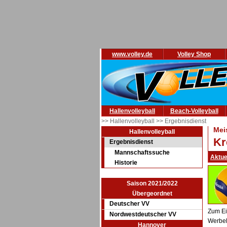
www.volley.de
Volley Shop
Hallenvolleyball
Beach-Volleyball
>> Hallenvolleyball
>> Ergebnisdienst
Mei
Hallenvolleyball
Kr
Ergebnisdienst
Mannschaftssuche
Aktue
Historie
Saison 2021/2022
Übergeordnet
Deutscher VV
Zum Ei
Nordwestdeutscher VV
Werbel
Hannover