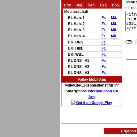
Wenn Si
Erw.
Jug.
Sen.
BFS
BSV
mit un
Meisterschaft
BL Han. 1
Fr.
Mä.
BL Han. 2
Fr.
Mä.
BL Han. 3
Fr.
Mä.
BL Han. 4
Fr.
Mä.
BKl DNS
Fr.
BKl Hild.
Fr.
BKl WBL
Fr.
KL DNS - V1
Fr.
KL DNS - V2
Fr.
KL DNS - V3
Fr.
Volley Mobil App
Volley.de-Ergebnisdienst für Ihr
Smartphone
Informationen zur
App
Ergebnis