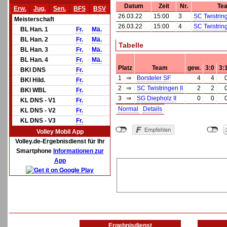
Datum
Zeit
Nr.
Te
Erw.
Jug.
Sen.
BFS
BSV
26.03.22
15:00
3
SC Twistring
Meisterschaft
26.03.22
15:00
4
SC Twistring
BL Han. 1
Fr.
Mä.
BL Han. 2
Fr.
Mä.
Tabelle
BL Han. 3
Fr.
Mä.
BL Han. 4
Fr.
Mä.
Platz
Team
gew.
3:0
3:
BKl DNS
Fr.
1
⇒
Borsteler SF
4
4
BKl Hild.
Fr.
2
⇒
SC Twistringen II
2
2
BKl WBL
Fr.
3
⇒
SG Diepholz II
0
0
KL DNS - V1
Fr.
Normal
Details
KL DNS - V2
Fr.
KL DNS - V3
Fr.
Volley Mobil App
Volley.de-Ergebnisdienst für Ihr
Smartphone
Informationen zur
App
Ergebnisdienst