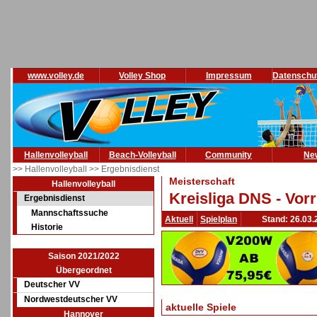
www.volley.de
Volley Shop
Impressum
Datenschu
Hallenvolleyball
Beach-Volleyball
Community
Ne
>> Hallenvolleyball
>> Ergebnisdienst
Meisterschaft
Hallenvolleyball
Kreisliga DNS - Vor
Ergebnisdienst
Mannschaftssuche
Aktuell
Spielplan
Stand: 26.03.
Historie
Saison 2021/2022
Übergeordnet
Deutscher VV
Nordwestdeutscher VV
aktuelle Spiele
Hannover