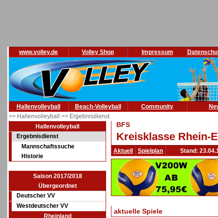
www.volley.de
Volley Shop
Impressum
Datenschu
Hallenvolleyball
Beach-Volleyball
Community
Ne
>> Hallenvolleyball
>> Ergebnisdienst
BFS
Hallenvolleyball
Kreisklasse Rhein-E
Ergebnisdienst
Mannschaftssuche
Aktuell
Spielplan
Stand: 23.04.
Historie
Saison 2017/2018
Übergeordnet
Deutscher VV
Westdeutscher VV
aktuelle Spiele
Rheinland