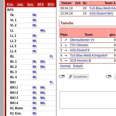
Datum
Zeit
Nr.
Team A
Erw.
Jug.
Sen.
BFS
BSV
09.04.18
20
TuS Blau-Weiß Kön
BFS
12.04.18
19
ASG Elsdorf II(H)
OL
Mi.
VL 1
Mi.
Tabelle
VL 2
Mi.
LL
Mä.
Platz
Team
ges.
LL 1
Mi.
1
⇗
Oberaußemer VV
8
LL 2
Mi.
2
⇘
TSV Glessen
8
LL 3
Mi.
3
⇒
ASG Elsdorf II
8
LL 4
Mi.
4
⇒
TuS Blau-Weiß Königsdorf
8
BL
Fr.
5
⇒
SCB Horrem III
8
BL 1
Mi.
Mä.
Normal
Details
BL 2
Mi.
Mä.
BL 3
Mi.
BL 4
Mi.
BKl
Fr.
BKl 1
Mi.
Mä.
BKl 2
Mi.
Mä.
BKl 3
Mi.
Mä.
BKl 4
Mi.
Mä.
KL Bonn
Mi.
KL Eus.
Mi.