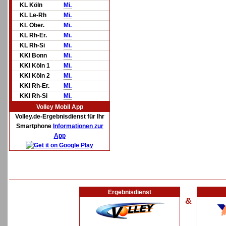
KL Köln
Mi.
KL Le-Rh
Mi.
KL Ober.
Mi.
KL Rh-Er.
Mi.
KL Rh-Si
Mi.
KKl Bonn
Mi.
KKl Köln 1
Mi.
KKl Köln 2
Mi.
KKl Rh-Er.
Mi.
KKl Rh-Si
Mi.
Volley Mobil App
Volley.de-Ergebnisdienst für Ihr
Smartphone
Informationen zur
App
Ergebnisdienst
&