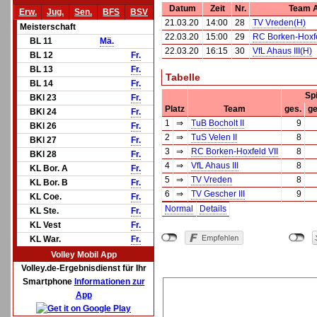
Datum
Zeit
Nr.
Team 
Erw.
Jug.
Sen.
BFS
BSV
21.03.20
14:00
28
TV Vreden(H)
Meisterschaft
22.03.20
15:00
29
RC Borken-Hoxfe
BL 11
Mä.
22.03.20
16:15
30
VfL Ahaus III(H)
BL 12
Fr.
BL 13
Fr.
Tabelle
BL 14
Fr.
Sp
BKl 23
Fr.
Platz
Team
ges.
ge
BKl 24
Fr.
1
⇒
TuB Bocholt II
9
BKl 26
Fr.
2
⇒
TuS Velen II
8
BKl 27
Fr.
3
⇒
RC Borken-Hoxfeld VII
8
BKl 28
Fr.
4
⇒
VfL Ahaus III
8
KL Bor. A
Fr.
5
⇒
TV Vreden
8
KL Bor. B
Fr.
6
⇒
TV Gescher III
9
KL Coe.
Fr.
Normal
Details
KL Ste.
Fr.
KL Vest
Fr.
KL War.
Fr.
Volley Mobil App
Volley.de-Ergebnisdienst für Ihr
Smartphone
Informationen zur
App