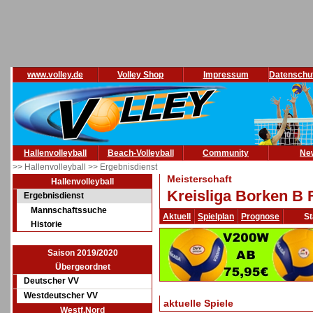
www.volley.de
Volley Shop
Impressum
Datenschu
Hallenvolleyball
Beach-Volleyball
Community
Ne
>> Hallenvolleyball
>> Ergebnisdienst
Meisterschaft
Hallenvolleyball
Kreisliga Borken B 
Ergebnisdienst
Mannschaftssuche
Aktuell
Spielplan
Prognose
St
Historie
Saison 2019/2020
Übergeordnet
Deutscher VV
Westdeutscher VV
aktuelle Spiele
Westf.Nord