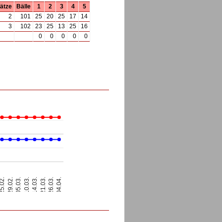
ätze
Bälle
1
2
3
4
5
2
101
25
20
25
17
14
3
102
23
25
13
25
16
0
0
0
0
0
5.02.
29.02.
05.03.
10.03.
14.03.
21.03.
26.03.
04.04.