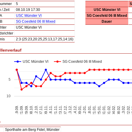
lnummer
5
S
/ Zeit
08.10.19 17:30
USC Münster VI
 A
USC Münster VI
SG Coesfeld 06 III Mixed
 B
SG Coesfeld 06 III Mixed
Dauer
hter
USC Münster VI
dsrichter
nis
2:3 (25:23,20:25,25:13,17:25,14:16)
llenverlauf
USC Münster VI
SG Coesfeld 06 III Mixed
5
10
19.09.
21.09.
29.09.
08.10.
12.10.
07.11.
09.11.
16.11.
21.11.
23.11.
07.12.
13.12.
14.12.
09.01.
12.01.
18.01.
21.01.
25.01.
31.01.
01.02.
04.02.
08.02.
13.02.
22.02.
2
e
Sporthalle am Berg Fidel, Münster