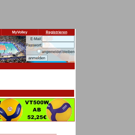
MyVolley
Registrieren
E-Mail:
Passwort:
angemeldet bleiben