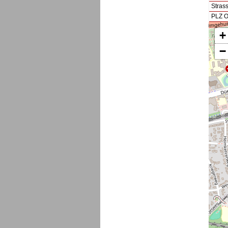
Stras
PLZ O
+
−