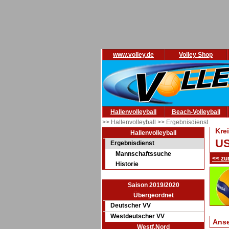
www.volley.de
Volley Shop
Hallenvolleyball
Beach-Volleyball
>> Hallenvolleyball
>> Ergebnisdienst
Kre
Hallenvolleyball
US
Ergebnisdienst
Mannschaftssuche
<< zu
Historie
Saison 2019/2020
Übergeordnet
Deutscher VV
Westdeutscher VV
Ans
Westf.Nord