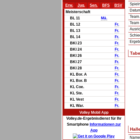
Spie
Erw.
Jug.
Sen.
BFS
BSV
Datum 
Meisterschaft
Team
BL 11
Mä.
Team
BL 12
Fr.
Ausric
BL 13
Fr.
Schie
BL 14
Fr.
Ergeb
BKl 23
Fr.
BKl 24
Fr.
Tabe
BKl 26
Fr.
BKl 27
Fr.
BKl 28
Fr.
KL Bor. A
Fr.
KL Bor. B
Fr.
KL Coe.
Fr.
KL Ste.
Fr.
KL Vest
Fr.
KL War.
Fr.
Volley Mobil App
Volley.de-Ergebnisdienst für Ihr
Smartphone
Informationen zur
Hall
App
Name