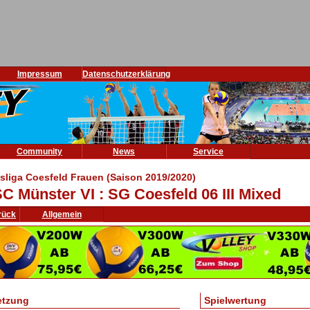
Impressum
Datenschutzerklärung
Community
News
Service
isliga Coesfeld Frauen (Saison 2019/2020)
C Münster VI : SG Coesfeld 06 III Mixed
rück
Allgemein
etzung
Spielwertung