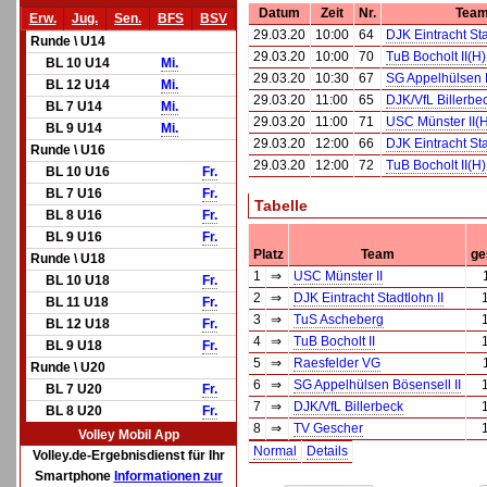
Datum
Zeit
Nr.
Team
Erw.
Jug.
Sen.
BFS
BSV
29.03.20
10:00
64
DJK Eintracht Sta
Runde \ U14
29.03.20
10:00
70
TuB Bocholt II(H)
BL 10 U14
Mi.
29.03.20
10:30
67
SG Appelhülsen B
BL 12 U14
Mi.
29.03.20
11:00
65
DJK/VfL Billerbe
BL 7 U14
Mi.
29.03.20
11:00
71
USC Münster II(
BL 9 U14
Mi.
29.03.20
12:00
66
DJK Eintracht Sta
Runde \ U16
29.03.20
12:00
72
TuB Bocholt II(H)
BL 10 U16
Fr.
BL 7 U16
Fr.
Tabelle
BL 8 U16
Fr.
BL 9 U16
Fr.
Platz
Team
ge
Runde \ U18
1
⇒
USC Münster II
BL 10 U18
Fr.
2
⇒
DJK Eintracht Stadtlohn II
BL 11 U18
Fr.
3
⇒
TuS Ascheberg
BL 12 U18
Fr.
4
⇒
TuB Bocholt II
BL 9 U18
Fr.
5
⇒
Raesfelder VG
Runde \ U20
6
⇒
SG Appelhülsen Bösensell II
BL 7 U20
Fr.
7
⇒
DJK/VfL Billerbeck
BL 8 U20
Fr.
8
⇒
TV Gescher
Volley Mobil App
Normal
Details
Volley.de-Ergebnisdienst für Ihr
Smartphone
Informationen zur