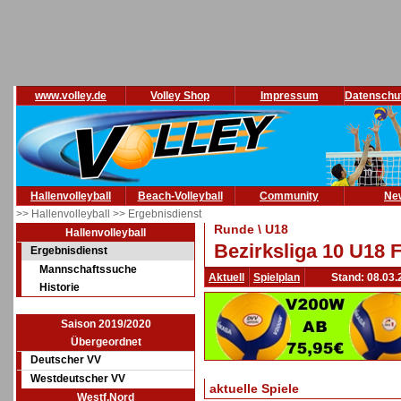
www.volley.de
Volley Shop
Impressum
Datenschu
Hallenvolleyball
Beach-Volleyball
Community
Ne
>> Hallenvolleyball
>> Ergebnisdienst
Runde \ U18
Hallenvolleyball
Bezirksliga 10 U18 
Ergebnisdienst
Mannschaftssuche
Aktuell
Spielplan
Stand: 08.03.
Historie
Saison 2019/2020
Übergeordnet
Deutscher VV
Westdeutscher VV
aktuelle Spiele
Westf.Nord