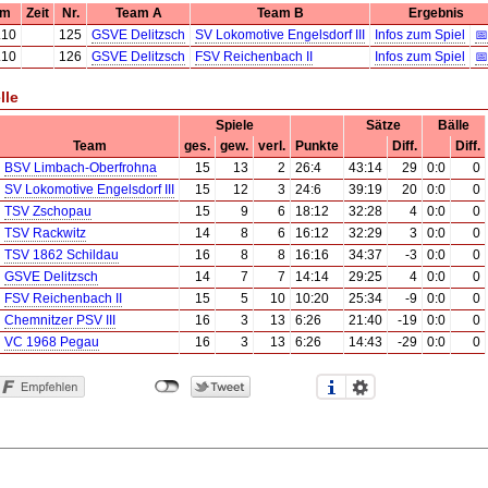
um
Zeit
Nr.
Team A
Team B
Ergebnis
.10
125
GSVE Delitzsch
SV Lokomotive Engelsdorf III
Infos zum Spiel
📅
.10
126
GSVE Delitzsch
FSV Reichenbach II
Infos zum Spiel
📅
lle
Spiele
Sätze
Bälle
Team
ges.
gew.
verl.
Punkte
Diff.
Diff.
BSV Limbach-Oberfrohna
15
13
2
26:4
43:14
29
0:0
0
SV Lokomotive Engelsdorf III
15
12
3
24:6
39:19
20
0:0
0
TSV Zschopau
15
9
6
18:12
32:28
4
0:0
0
TSV Rackwitz
14
8
6
16:12
32:29
3
0:0
0
TSV 1862 Schildau
16
8
8
16:16
34:37
-3
0:0
0
GSVE Delitzsch
14
7
7
14:14
29:25
4
0:0
0
FSV Reichenbach II
15
5
10
10:20
25:34
-9
0:0
0
Chemnitzer PSV III
16
3
13
6:26
21:40
-19
0:0
0
VC 1968 Pegau
16
3
13
6:26
14:43
-29
0:0
0