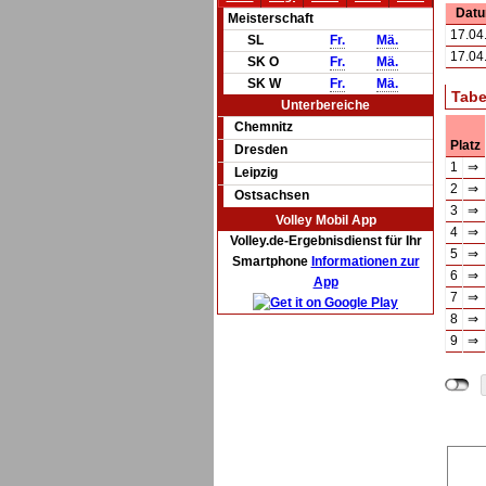
Dat
Meisterschaft
17.04
SL
Fr.
Mä.
17.04
SK O
Fr.
Mä.
SK W
Fr.
Mä.
Tabe
Unterbereiche
Chemnitz
Platz
Dresden
1
⇒
Leipzig
2
⇒
Ostsachsen
3
⇒
Volley Mobil App
4
⇒
Volley.de-Ergebnisdienst für Ihr
5
⇒
Smartphone
Informationen zur
6
⇒
App
7
⇒
8
⇒
9
⇒