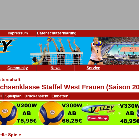
Impressum
Datenschutzerklärung
Community
News
Service
sterschaft
chsenklasse Staffel West Frauen (Saison 2
ll
Spielplan
Druckansicht
Einbetten
elle Spiele