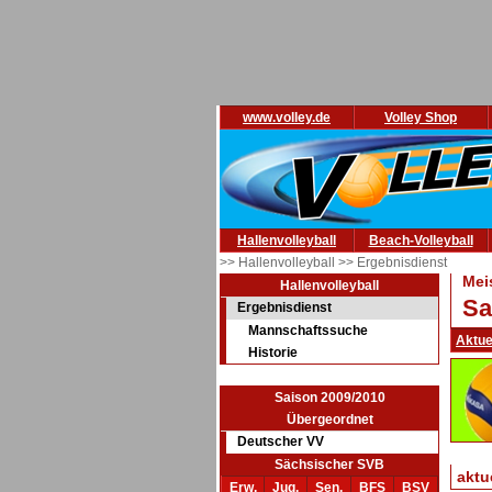
www.volley.de
Volley Shop
Hallenvolleyball
Beach-Volleyball
>> Hallenvolleyball
>> Ergebnisdienst
Mei
Hallenvolleyball
Sa
Ergebnisdienst
Mannschaftssuche
Aktue
Historie
Saison 2009/2010
Übergeordnet
Deutscher VV
Sächsischer SVB
aktu
Erw.
Jug.
Sen.
BFS
BSV