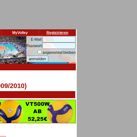
MyVolley
Registrieren
E-Mail:
Passwort:
angemeldet bleiben
009/2010)