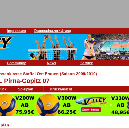
Impressum
Datenschutzerklärung
Community
News
Service
hsenklasse Staffel Ost Frauen (Saison 2009/2010)
L Pirna-Copitz 07
rück
Spielplan
Druckansicht
lplan