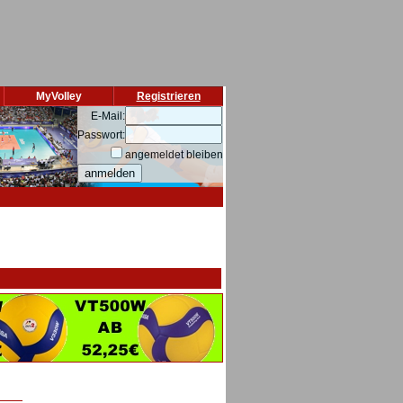
MyVolley
Registrieren
E-Mail:
Passwort:
angemeldet bleiben