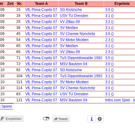
um
Zeit
Nr.
Team A
Team B
Ergebnis
.09
15
VfL Pirna-Copitz 07
SG Klotzsche
3:0 ()
.09
16
VfL Pirna-Copitz 07
USV TU Dresden
3:1 ()
.09
25
VfL Pirna-Copitz 07
VV Zittau 09
3:2 ()
.09
36
VfL Pirna-Copitz 07
SV Meißen
3:1 ()
.09
45
VfL Pirna-Copitz 07
SV Chemie Nünchritz
3:0 ()
.09
54
VfL Pirna-Copitz 07
SV Motor Mickten
2:3 ()
.09
65
VfL Pirna-Copitz 07
SV Meißen
3:1 ()
.09
66
VfL Pirna-Copitz 07
VV Zittau 09
2:3 ()
.09
71
VfL Pirna-Copitz 07
TuS Dippoldiswalde 1992
3:0 ()
.09
72
VfL Pirna-Copitz 07
MSV Bautzen 04
3:0 ()
.10
92
VfL Pirna-Copitz 07
SG Klotzsche
3:1 ()
.10
104
VfL Pirna-Copitz 07
TuS Dippoldiswalde 1992
3:1 ()
.10
113
VfL Pirna-Copitz 07
SV Motor Mickten
3:2 ()
.10
114
VfL Pirna-Copitz 07
SV Chemie Nünchritz
3:0 ()
.10
83
VfL Pirna-Copitz 07
USV TU Dresden
3:1 ()
.10
121
VfL Pirna-Copitz 07
MSV Bautzen 04
Infos zum Spiel

e Spiele