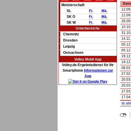
Dat
Meisterschaft
12.09
SL
Fr.
Mä.
12.09
SK O
Fr.
Mä.
26.09
SK W
Fr.
Mä.
10.10
Unterbereiche
31.10
Chemnitz
14.11
Dresden
05.12
Leipzig
05.12
Ostsachsen
19.12
Volley Mobil App
19.12
Volley.de-Ergebnisdienst für Ihr
06.02
Smartphone
Informationen zur
27.02
App
20.03
20.03
27.03
17.04
📅 all