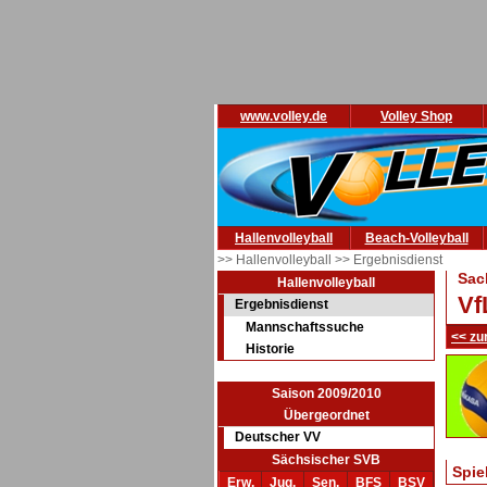
www.volley.de
Volley Shop
Hallenvolleyball
Beach-Volleyball
>> Hallenvolleyball
>> Ergebnisdienst
Sac
Hallenvolleyball
Vf
Ergebnisdienst
Mannschaftssuche
<< zu
Historie
Saison 2009/2010
Übergeordnet
Deutscher VV
Sächsischer SVB
Spie
Erw.
Jug.
Sen.
BFS
BSV