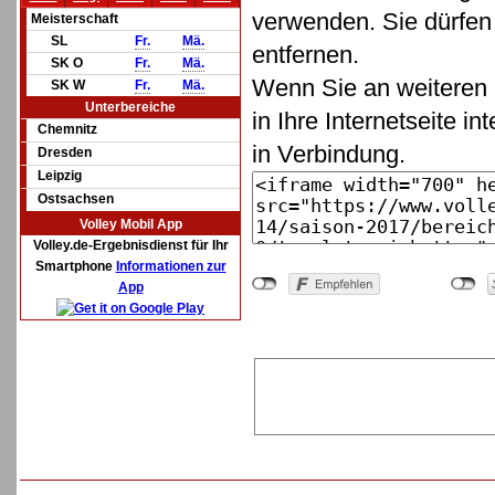
verwenden. Sie dürfen 
Meisterschaft
SL
Fr.
Mä.
entfernen.
SK O
Fr.
Mä.
Wenn Sie an weiteren 
SK W
Fr.
Mä.
Unterbereiche
in Ihre Internetseite in
Chemnitz
in Verbindung.
Dresden
Leipzig
Ostsachsen
Volley Mobil App
Volley.de-Ergebnisdienst für Ihr
Smartphone
Informationen zur
App