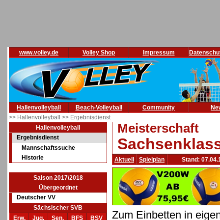
www.volley.de
Volley Shop
Impressum
Datenschu
Hallenvolleyball
Beach-Volleyball
Community
Ne
>> Hallenvolleyball
>> Ergebnisdienst
Meisterschaft
Hallenvolleyball
Ergebnisdienst
Sachsenklass
Mannschaftssuche
Historie
Aktuell
Spielplan
Stand: 07.04.
Saison 2017/2018
Übergeordnet
Deutscher VV
Sächsischer SVB
Zum Einbetten in eige
Erw.
Jug.
Sen.
BFS
BSV