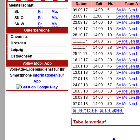
Datum
Zeit
Nr.
Team A
Meisterschaft
09.09.17
14:00
6
SV Meißen I
SL
Fr.
Mä.
23.09.17
11:00
9
SV Meißen I(
SK O
Fr.
Mä.
23.09.17
14:00
10
SV Meißen I(
SK W
Fr.
Mä.
14.10.17
14:00
15
SV Meißen I
Unterbereiche
28.10.17
14:00
19
SV Meißen I
Chemnitz
11.11.17
14:00
27
SV Meißen I(
Dresden
11.11.17
14:00
28
SV Meißen I(
Leipzig
25.11.17
14:00
35
SV Meißen I
Ostsachsen
16.12.17
14:00
39
SV Meißen I
Volley Mobil App
13.01.18
14:00
45
SV Meißen I(
Volley.de-Ergebnisdienst für Ihr
13.01.18
14:00
46
SV Meißen I(
Smartphone
Informationen zur
27.01.18
14:00
49
SV Meißen I
App
24.02.18
14:00
57
SV Meißen I
10.03.18
14:00
63
SV Meißen I(
10.03.18
14:00
64
SV Meißen I(
07.04.18
14:00
70
SV Meißen I
📅 Heimspiele
📅 alle Spiele
Tabellenverlauf