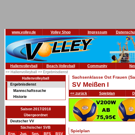
www.volley.de
Volley Shop
Impressum
Datenschu
Hallenvolleyball
Beach-Volleyball
Community
Ne
>> Hallenvolleyball
>> Ergebnisdienst
Sachsenklasse Ost Frauen (Sa
Hallenvolleyball
SV Meißen I
Ergebnisdienst
Mannschaftssuche
<< zurück
Spielplan
D
Historie
Saison 2017/2018
Übergeordnet
Deutscher VV
Sächsischer SVB
Spielplan
Erw.
Jug.
Sen.
BFS
BSV