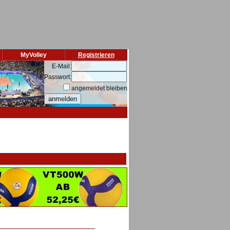
MyVolley
Registrieren
E-Mail:
Passwort:
angemeldet bleiben