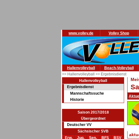
www.volley.de
Volley Shop
Hallenvolleyball
Beach-Volleyball
>> Hallenvolleyball
>> Ergebnisdienst
Mei
Hallenvolleyball
Sa
Ergebnisdienst
Mannschaftssuche
Aktue
Historie
Saison 2017/2018
Übergeordnet
Deutscher VV
Sächsischer SVB
aktu
Erw.
Jug.
Sen.
BFS
BSV