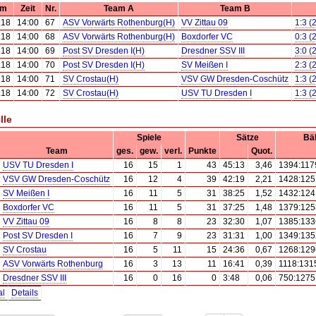
um
Zeit
Nr.
Team A
Team B
.18
14:00
67
ASV Vorwärts Rothenburg(H)
VV Zittau 09
1:3 (
.18
14:00
68
ASV Vorwärts Rothenburg(H)
Boxdorfer VC
0:3 (
.18
14:00
69
Post SV Dresden I(H)
Dresdner SSV III
3:0 (
.18
14:00
70
Post SV Dresden I(H)
SV Meißen I
2:3 (
.18
14:00
71
SV Crostau(H)
VSV GW Dresden-Coschütz
1:3 (
.18
14:00
72
SV Crostau(H)
USV TU Dresden I
1:3 (
lle
Spiele
Sätze
Bäl
Team
ges.
gew.
verl.
Punkte
Quot.
USV TU Dresden I
16
15
1
43
45:13
3,46
1394:117
VSV GW Dresden-Coschütz
16
12
4
39
42:19
2,21
1428:125
SV Meißen I
16
11
5
31
38:25
1,52
1432:124
Boxdorfer VC
16
11
5
31
37:25
1,48
1379:125
VV Zittau 09
16
8
8
23
32:30
1,07
1385:133
Post SV Dresden I
16
7
9
23
31:31
1,00
1349:135
SV Crostau
16
5
11
15
24:36
0,67
1268:129
ASV Vorwärts Rothenburg
16
3
13
11
16:41
0,39
1118:131
Dresdner SSV III
16
0
16
0
3:48
0,06
750:1275
al
Details