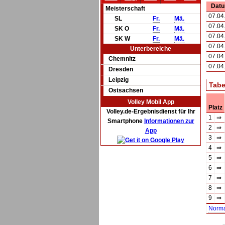
Dat
Meisterschaft
07.04
SL
Fr.
Mä.
07.04
SK O
Fr.
Mä.
07.04
SK W
Fr.
Mä.
07.04
Unterbereiche
07.04
Chemnitz
07.04
Dresden
Leipzig
Tabe
Ostsachsen
Volley Mobil App
Platz
Volley.de-Ergebnisdienst für Ihr
1
⇒
Smartphone
Informationen zur
2
⇒
App
3
⇒
4
⇒
5
⇒
6
⇒
7
⇒
8
⇒
9
⇒
Norm