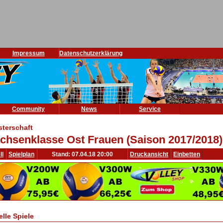
Impressum
Datenschutzerklärung
Community
News
Service
sterschaft
chsenklasse Ost Frauen (Saison 2017/2018)
ll
Spielplan
Stand: 07.04.18 20:00
Druckansicht
Einbetten
elle Spiele