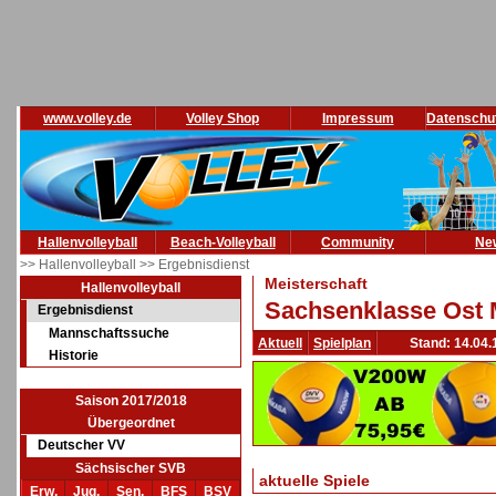
www.volley.de
Volley Shop
Impressum
Datenschu
Hallenvolleyball
Beach-Volleyball
Community
Ne
>> Hallenvolleyball
>> Ergebnisdienst
Meisterschaft
Hallenvolleyball
Sachsenklasse Ost 
Ergebnisdienst
Mannschaftssuche
Aktuell
Spielplan
Stand: 14.04.
Historie
Saison 2017/2018
Übergeordnet
Deutscher VV
Sächsischer SVB
aktuelle Spiele
Erw.
Jug.
Sen.
BFS
BSV