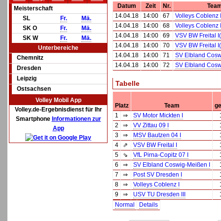
Datum
Zeit
Nr.
Tea
Meisterschaft
14.04.18
14:00
67
Volleys Coblenz 
SL
Fr.
Mä.
14.04.18
14:00
68
Volleys Coblenz 
SK O
Fr.
Mä.
14.04.18
14:00
69
VSV BW Freital I
SK W
Fr.
Mä.
14.04.18
14:00
70
VSV BW Freital I
Unterbereiche
14.04.18
14:00
71
SV Elbland Cosw
Chemnitz
14.04.18
14:00
72
SV Elbland Cosw
Dresden
Leipzig
Tabelle
Ostsachsen
Volley Mobil App
Platz
Team
ge
Volley.de-Ergebnisdienst für Ihr
1
⇒
SV Motor Mickten I
Smartphone
Informationen zur
2
⇒
VV Zittau 09 I
App
3
⇒
MSV Bautzen 04 I
4
⇗
VSV BW Freital I
5
⇘
VfL Pirna-Copitz 07 I
6
⇒
SV Elbland Coswig-Meißen I
7
⇒
Post SV Dresden I
8
⇒
Volleys Coblenz I
9
⇒
USV TU Dresden III
Normal
Details