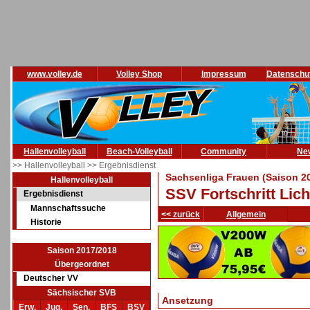
www.volley.de
Volley Shop
Impressum
Datenschu
Hallenvolleyball
Beach-Volleyball
Community
Ne
>> Hallenvolleyball
>> Ergebnisdienst
Sachsenliga Frauen (Saison 2
Hallenvolleyball
SSV Fortschritt Lich
Ergebnisdienst
Mannschaftssuche
<< zurück
Allgemein
Historie
Saison 2017/2018
Übergeordnet
Deutscher VV
Sächsischer SVB
Ansetzung
Erw.
Jug.
Sen.
BFS
BSV