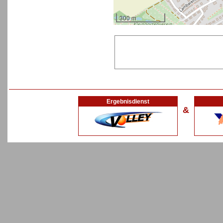
300 m
Ergebnisdienst
&