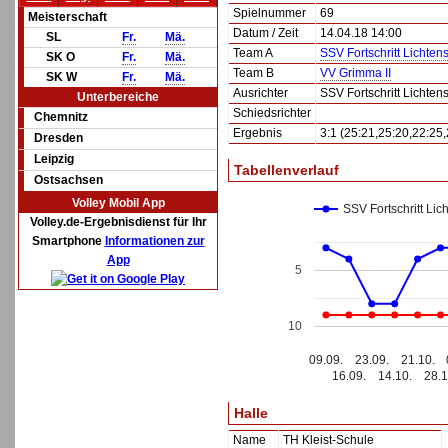
Spielnummer
69
Meisterschaft
Datum / Zeit
14.04.18 14:00
SL
Fr.
Mä.
Team A
SSV Fortschritt Lichtenst
SK O
Fr.
Mä.
Team B
VV Grimma II
SK W
Fr.
Mä.
Ausrichter
SSV Fortschritt Lichtenst
Unterbereiche
Schiedsrichter
Chemnitz
Ergebnis
3:1 (25:21,25:20,22:25,
Dresden
Leipzig
Tabellenverlauf
Ostsachsen
Volley Mobil App
SSV Fortschritt Lich
Volley.de-Ergebnisdienst für Ihr
Smartphone
Informationen zur
App
5
10
09.09.
23.09.
21.10.
16.09.
14.10.
28.1
Halle
Name
TH Kleist-Schule