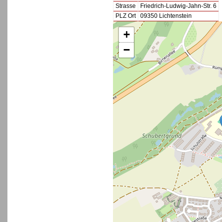
Strasse
Friedrich-Ludwig-Jahn-Str. 6
PLZ Ort
09350 Lichtenstein
+
−