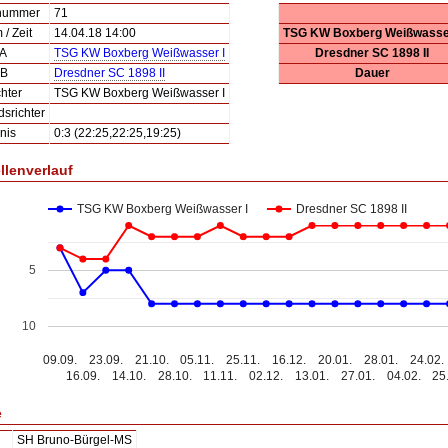
lnummer
71
/ Zeit
14.04.18 14:00
TSG KW Boxberg Weißwasser
 A
TSG KW Boxberg Weißwasser I
Dresdner SC 1898 II
 B
Dresdner SC 1898 II
Dauer
hter
TSG KW Boxberg Weißwasser I
dsrichter
nis
0:3 (22:25,22:25,19:25)
llenverlauf
TSG KW Boxberg Weißwasser I
Dresdner SC 1898 II
5
10
09.09.
23.09.
21.10.
05.11.
25.11.
16.12.
20.01.
28.01.
24.02.
16.09.
14.10.
28.10.
11.11.
02.12.
13.01.
27.01.
04.02.
25
e
SH Bruno-Bürgel-MS