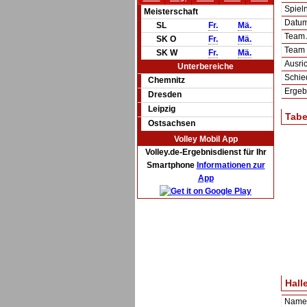
Spie
Meisterschaft
Datum 
SL
Fr.
Mä.
Team
SK O
Fr.
Mä.
Team
SK W
Fr.
Mä.
Ausric
Unterbereiche
Schie
Chemnitz
Ergeb
Dresden
Leipzig
Tabe
Ostsachsen
Volley Mobil App
Volley.de-Ergebnisdienst für Ihr
Smartphone
Informationen zur
App
Hall
Name