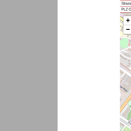
Stras
PLZ O
+
−