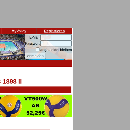
MyVolley
Registrieren
E-Mail:
Passwort:
angemeldet bleiben
1898 II