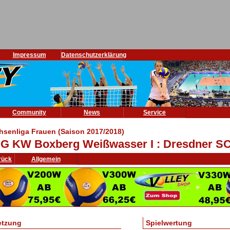
Impressum
Datenschutzerklärung
Community
News
Service
hsenliga Frauen (Saison 2017/2018)
G KW Boxberg Weißwasser I : Dresdner SC 
rück
Allgemein
etzung
Spielwertung