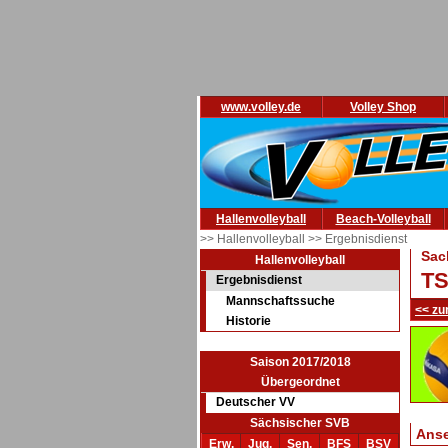
www.volley.de
Volley Shop
Hallenvolleyball
Beach-Volleyball
>> Hallenvolleyball
>> Ergebnisdienst
Sac
Hallenvolleyball
TS
Ergebnisdienst
Mannschaftssuche
<< zu
Historie
Saison 2017/2018
Übergeordnet
Deutscher VV
Sächsischer SVB
Ans
Erw.
Jug.
Sen.
BFS
BSV