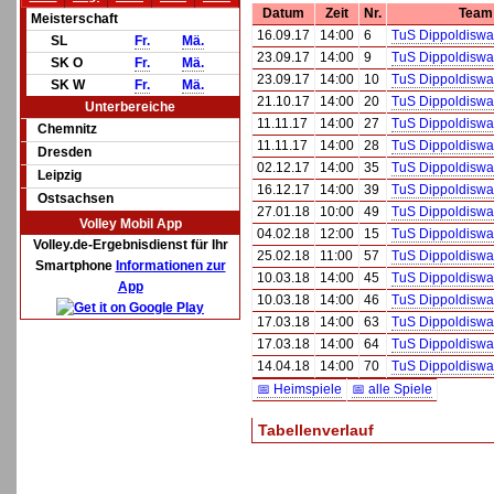
Datum
Zeit
Nr.
Team
Meisterschaft
16.09.17
14:00
6
TuS Dippoldiswa
SL
Fr.
Mä.
23.09.17
14:00
9
TuS Dippoldiswa
SK O
Fr.
Mä.
23.09.17
14:00
10
TuS Dippoldiswa
SK W
Fr.
Mä.
21.10.17
14:00
20
TuS Dippoldiswa
Unterbereiche
11.11.17
14:00
27
TuS Dippoldiswa
Chemnitz
11.11.17
14:00
28
TuS Dippoldiswa
Dresden
02.12.17
14:00
35
TuS Dippoldiswa
Leipzig
16.12.17
14:00
39
TuS Dippoldiswa
Ostsachsen
27.01.18
10:00
49
TuS Dippoldiswa
Volley Mobil App
04.02.18
12:00
15
TuS Dippoldiswa
Volley.de-Ergebnisdienst für Ihr
25.02.18
11:00
57
TuS Dippoldiswa
Smartphone
Informationen zur
10.03.18
14:00
45
TuS Dippoldiswa
App
10.03.18
14:00
46
TuS Dippoldiswa
17.03.18
14:00
63
TuS Dippoldiswa
17.03.18
14:00
64
TuS Dippoldiswa
14.04.18
14:00
70
TuS Dippoldiswa
📅 Heimspiele
📅 alle Spiele
Tabellenverlauf