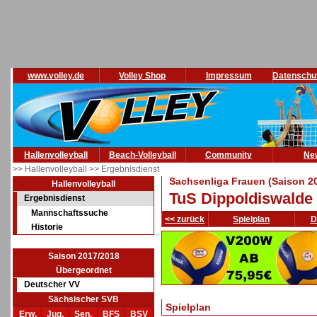
www.volley.de
Volley Shop
Impressum
Datenschu
Hallenvolleyball
Beach-Volleyball
Community
Ne
>> Hallenvolleyball
>> Ergebnisdienst
Sachsenliga Frauen (Saison 2
Hallenvolleyball
TuS Dippoldiswalde 
Ergebnisdienst
Mannschaftssuche
<< zurück
Spielplan
D
Historie
Saison 2017/2018
Übergeordnet
Deutscher VV
Sächsischer SVB
Spielplan
Erw.
Jug.
Sen.
BFS
BSV