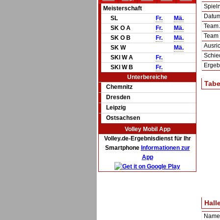
Spie
Meisterschaft
Datum 
SL
Fr.
Mä.
Team
SK O A
Fr.
Mä.
Team
SK O B
Fr.
Mä.
Ausric
SK W
Mä.
Schie
SKl W A
Fr.
Ergeb
SKl W B
Fr.
Unterbereiche
Tabe
Chemnitz
Dresden
Leipzig
Ostsachsen
Volley Mobil App
Volley.de-Ergebnisdienst für Ihr
Smartphone
Informationen zur
App
Hall
Name