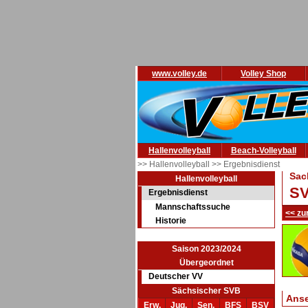
www.volley.de
Volley Shop
Hallenvolleyball
Beach-Volleyball
>> Hallenvolleyball
>> Ergebnisdienst
Sac
Hallenvolleyball
SV
Ergebnisdienst
Mannschaftssuche
<< zu
Historie
Saison 2023/2024
Übergeordnet
Deutscher VV
Sächsischer SVB
Ans
Erw.
Jug.
Sen.
BFS
BSV