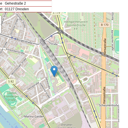
se
Gehestraße 2
rt
01127 Dresden