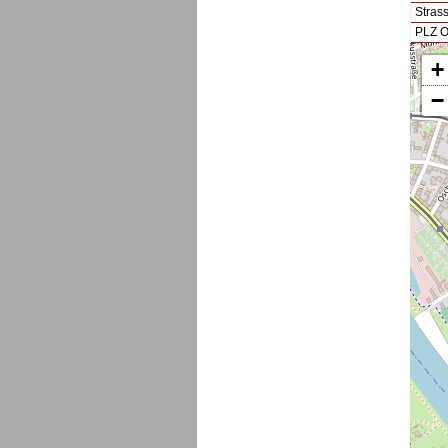
Stras
PLZ O
+
−