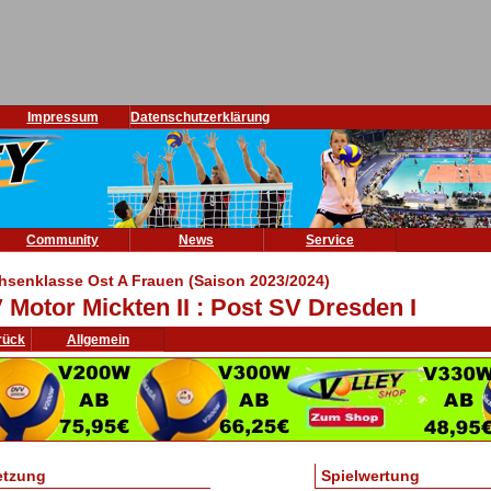
Impressum
Datenschutzerklärung
Community
News
Service
hsenklasse Ost A Frauen (Saison 2023/2024)
 Motor Mickten II : Post SV Dresden I
rück
Allgemein
etzung
Spielwertung