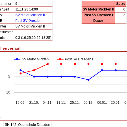
lnummer
9
Sätze
/ Zeit
11.11.23 14:00
SV Motor Mickten II
0
 A
SV Motor Mickten II
Post SV Dresden I
3
 B
Post SV Dresden I
Dauer
hter
SV Motor Mickten II
dsrichter
nis
0:3 (16:25,19:25,18:25)
llenverlauf
SV Motor Mickten II
Post SV Dresden I
5
10
16.09.
21.10.
04.11.
11.11.
25.11.
09.12.
06.01.
20.01.
0
e
SH 145. Oberschule Dresden