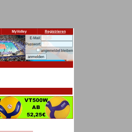
MyVolley
Registrieren
E-Mail:
Passwort:
angemeldet bleiben