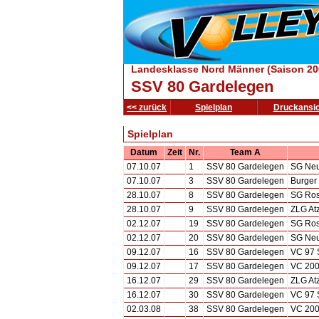
Landesklasse Nord Männer (Saison 20
SSV 80 Gardelegen
<< zurück
Spielplan
Druckansic
Spielplan
Datum
Zeit
Nr.
Team A
07.10.07
1
SSV 80 Gardelegen
SG Neu
07.10.07
3
SSV 80 Gardelegen
Burger 
28.10.07
8
SSV 80 Gardelegen
SG Ros
28.10.07
9
SSV 80 Gardelegen
ZLG At
02.12.07
19
SSV 80 Gardelegen
SG Ros
02.12.07
20
SSV 80 Gardelegen
SG Neu
09.12.07
16
SSV 80 Gardelegen
VC 97 S
09.12.07
17
SSV 80 Gardelegen
VC 200
16.12.07
29
SSV 80 Gardelegen
ZLG At
16.12.07
30
SSV 80 Gardelegen
VC 97 S
02.03.08
38
SSV 80 Gardelegen
VC 200