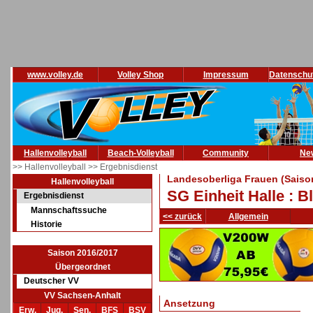
www.volley.de
Volley Shop
Impressum
Datenschu
Hallenvolleyball
Beach-Volleyball
Community
Ne
>> Hallenvolleyball
>> Ergebnisdienst
Landesoberliga Frauen (Saiso
Hallenvolleyball
SG Einheit Halle : 
Ergebnisdienst
Mannschaftssuche
<< zurück
Allgemein
Historie
Saison 2016/2017
Übergeordnet
Deutscher VV
VV Sachsen-Anhalt
Ansetzung
Erw.
Jug.
Sen.
BFS
BSV