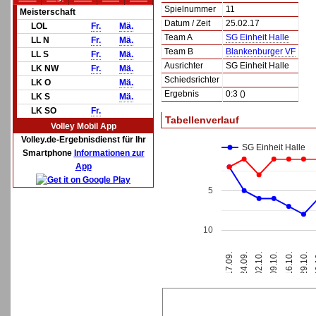
Spielnummer
11
Meisterschaft
Datum / Zeit
25.02.17
LOL
Fr.
Mä.
Team A
SG Einheit Halle
LL N
Fr.
Mä.
Team B
Blankenburger VF
LL S
Fr.
Mä.
Ausrichter
SG Einheit Halle
LK NW
Fr.
Mä.
Schiedsrichter
LK O
Mä.
Ergebnis
0:3 ()
LK S
Mä.
LK SO
Fr.
Tabellenverlauf
Volley Mobil App
Volley.de-Ergebnisdienst für Ihr
SG Einheit Halle
Smartphone
Informationen zur
App
5
10
3
17.09.
24.09.
02.10.
09.10.
16.10.
29.10.