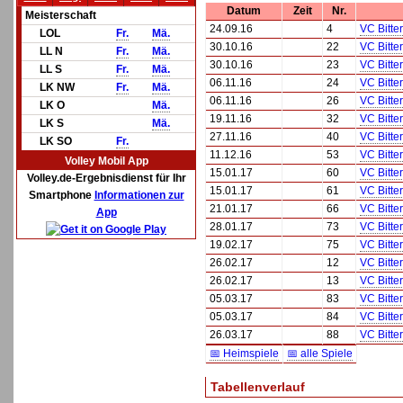
Datum
Zeit
Nr.
Meisterschaft
24.09.16
4
VC Bitte
LOL
Fr.
Mä.
30.10.16
22
VC Bitte
LL N
Fr.
Mä.
30.10.16
23
VC Bitte
LL S
Fr.
Mä.
06.11.16
24
VC Bitte
LK NW
Fr.
Mä.
06.11.16
26
VC Bitte
LK O
Mä.
19.11.16
32
VC Bitte
LK S
Mä.
27.11.16
40
VC Bitte
LK SO
Fr.
11.12.16
53
VC Bitte
Volley Mobil App
15.01.17
60
VC Bitte
Volley.de-Ergebnisdienst für Ihr
15.01.17
61
VC Bitte
Smartphone
Informationen zur
21.01.17
66
VC Bitte
App
28.01.17
73
VC Bitte
19.02.17
75
VC Bitte
26.02.17
12
VC Bitte
26.02.17
13
VC Bitte
05.03.17
83
VC Bitte
05.03.17
84
VC Bitte
26.03.17
88
VC Bitte
📅 Heimspiele
📅 alle Spiele
Tabellenverlauf