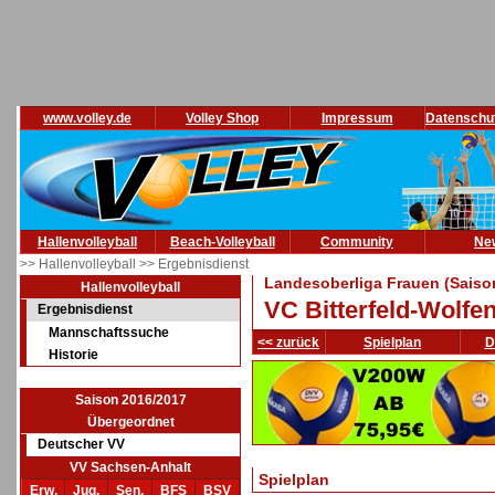
www.volley.de
Volley Shop
Impressum
Datenschu
Hallenvolleyball
Beach-Volleyball
Community
Ne
>> Hallenvolleyball
>> Ergebnisdienst
Landesoberliga Frauen (Saiso
Hallenvolleyball
VC Bitterfeld-Wolfe
Ergebnisdienst
Mannschaftssuche
<< zurück
Spielplan
D
Historie
Saison 2016/2017
Übergeordnet
Deutscher VV
VV Sachsen-Anhalt
Spielplan
Erw.
Jug.
Sen.
BFS
BSV