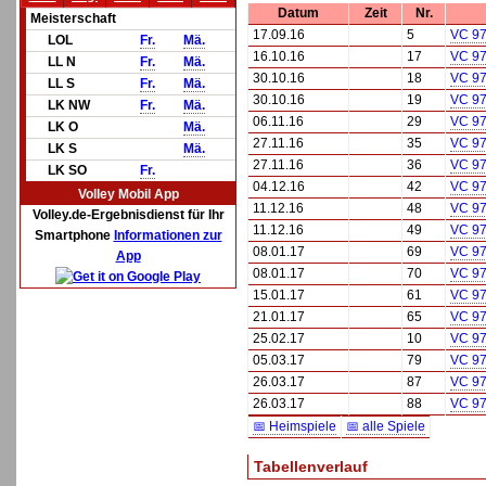
Datum
Zeit
Nr.
Meisterschaft
17.09.16
5
VC 97
LOL
Fr.
Mä.
16.10.16
17
VC 97
LL N
Fr.
Mä.
30.10.16
18
VC 97
LL S
Fr.
Mä.
30.10.16
19
VC 97
LK NW
Fr.
Mä.
06.11.16
29
VC 97
LK O
Mä.
27.11.16
35
VC 97
LK S
Mä.
27.11.16
36
VC 97
LK SO
Fr.
04.12.16
42
VC 97
Volley Mobil App
11.12.16
48
VC 97
Volley.de-Ergebnisdienst für Ihr
11.12.16
49
VC 97
Smartphone
Informationen zur
08.01.17
69
VC 97
App
08.01.17
70
VC 97
15.01.17
61
VC 97
21.01.17
65
VC 97
25.02.17
10
VC 97
05.03.17
79
VC 97
26.03.17
87
VC 97
26.03.17
88
VC 97
📅 Heimspiele
📅 alle Spiele
Tabellenverlauf