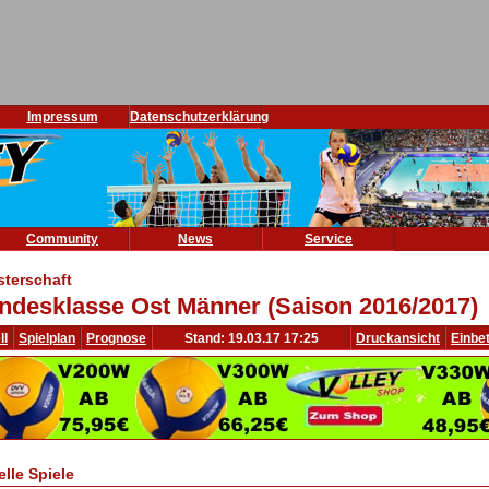
Impressum
Datenschutzerklärung
Community
News
Service
sterschaft
ndesklasse Ost Männer (Saison 2016/2017)
ll
Spielplan
Prognose
Stand: 19.03.17 17:25
Druckansicht
Einbe
elle Spiele