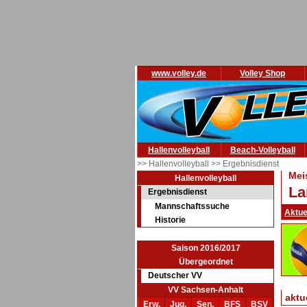
www.volley.de
Volley Shop
Hallenvolleyball
Beach-Volleyball
>> Hallenvolleyball
>> Ergebnisdienst
Mei
Hallenvolleyball
La
Ergebnisdienst
Mannschaftssuche
Aktue
Historie
Saison 2016/2017
Übergeordnet
Deutscher VV
VV Sachsen-Anhalt
aktu
Erw.
Jug.
Sen.
BFS
BSV