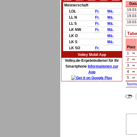
Dat
Meisterschaft
19.03
LOL
Fr.
Mä.
19.03
LL N
Fr.
Mä.
19.03
LL S
Fr.
Mä.
LK NW
Fr.
Mä.
Tabe
LK O
Mä.
LK S
Mä.
Platz
LK SO
Fr.
1
⇒
Volley Mobil App
2
⇒
Volley.de-Ergebnisdienst für Ihr
3
⇒
Smartphone
Informationen zur
4
⇒
App
5
⇒
Norm