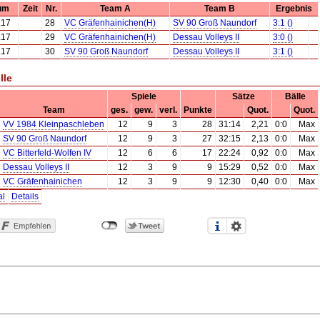
um
Zeit
Nr.
Team A
Team B
Ergebnis
.17
28
VC Gräfenhainichen(H)
SV 90 Groß Naundorf
3:1 ()
.17
29
VC Gräfenhainichen(H)
Dessau Volleys II
3:0 ()
.17
30
SV 90 Groß Naundorf
Dessau Volleys II
3:1 ()
lle
Spiele
Sätze
Bälle
Team
ges.
gew.
verl.
Punkte
Quot.
Quot.
VV 1984 Kleinpaschleben
12
9
3
28
31:14
2,21
0:0
Max
SV 90 Groß Naundorf
12
9
3
27
32:15
2,13
0:0
Max
VC Bitterfeld-Wolfen IV
12
6
6
17
22:24
0,92
0:0
Max
Dessau Volleys II
12
3
9
9
15:29
0,52
0:0
Max
VC Gräfenhainichen
12
3
9
9
12:30
0,40
0:0
Max
al
Details