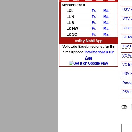
Meisterschaft
USV Ha
LOL
Fr.
Mä.
LL N
Fr.
Mä.
MTV v
LL S
Fr.
Mä.
Lande
LK NW
Fr.
Mä.
LK SO
Fr.
Mä.
SG Me
Volley Mobil App
TSV H
Volley.de-Ergebnisdienst für Ihr
Smartphone
Informationen zur
VC W
App
VC Bit
PSV Ha
Dessa
PSV Ha