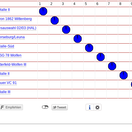
1
2
3
4
5
6
7
8
lle II
on 1862 Wittenberg
sauswahl 02/03 (HAL)
rseburg/Leuna
alle-Süd
SG 78 Wolfen
terfeld-Wolfen III
lle II
uer VC 91
lle III