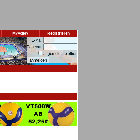
MyVolley
Registrieren
E-Mail:
Passwort:
angemeldet bleiben