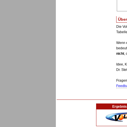
Über
Die Vo
Tabell
Wenn e
bedeut
nicht
,
Idee, 
Dr. St
Fragen
Feedba
Ergebnis