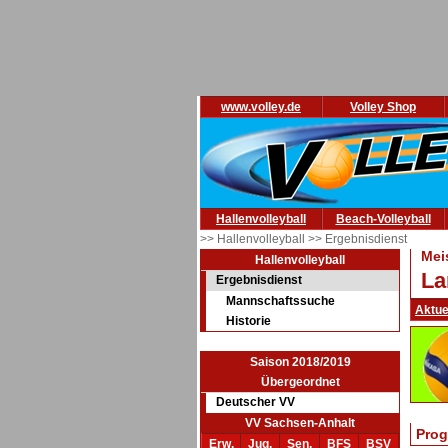
www.volley.de
Volley Shop
Hallenvolleyball
Beach-Volleyball
>> Hallenvolleyball
>> Ergebnisdienst
Mei
Hallenvolleyball
La
Ergebnisdienst
Mannschaftssuche
Aktue
Historie
Saison 2018/2019
Übergeordnet
Deutscher VV
VV Sachsen-Anhalt
Prog
Erw.
Jug.
Sen.
BFS
BSV