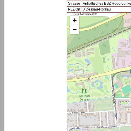
Strasse
Anhaltisches BSZ Hugo-Junke
PLZ Ort
0 Dessau-Roßlau
+
−