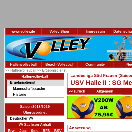
www.volley.de
Volley Shop
Impressum
Datenschu
Hallenvolleyball
Beach-Volleyball
Community
Ne
>> Hallenvolleyball
>> Ergebnisdienst
Landesliga Süd Frauen (Saiso
Hallenvolleyball
USV Halle II : SG M
Ergebnisdienst
Mannschaftssuche
<< zurück
Allgemein
Historie
Saison 2018/2019
Übergeordnet
Deutscher VV
VV Sachsen-Anhalt
Ansetzung
Erw.
Jug.
Sen.
BFS
BSV