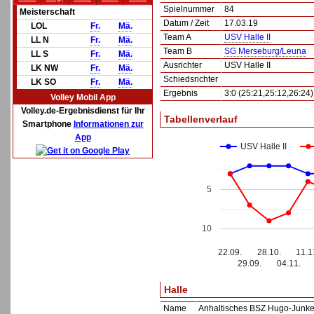
Spielnummer
84
Meisterschaft
Datum / Zeit
17.03.19
LOL
Fr.
Mä.
Team A
USV Halle II
LL N
Fr.
Mä.
Team B
SG Merseburg/Leuna
LL S
Fr.
Mä.
Ausrichter
USV Halle II
LK NW
Fr.
Mä.
Schiedsrichter
LK SO
Fr.
Mä.
Ergebnis
3:0 (25:21,25:12,26:24)
Volley Mobil App
Volley.de-Ergebnisdienst für Ihr
Tabellenverlauf
Smartphone
Informationen zur
App
USV Halle II
5
10
22.09.
28.10.
11.1
29.09.
04.11.
Halle
Name
Anhaltisches BSZ Hugo-Junke