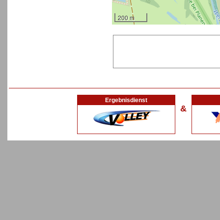
200 m
Ergebnisdienst
&