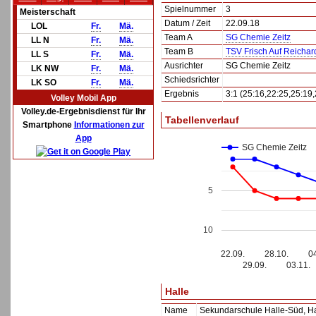
Spielnummer
3
Meisterschaft
Datum / Zeit
22.09.18
LOL
Fr.
Mä.
Team A
SG Chemie Zeitz
LL N
Fr.
Mä.
Team B
TSV Frisch Auf Reicha
LL S
Fr.
Mä.
Ausrichter
SG Chemie Zeitz
LK NW
Fr.
Mä.
Schiedsrichter
LK SO
Fr.
Mä.
Ergebnis
3:1 (25:16,22:25,25:19,
Volley Mobil App
Volley.de-Ergebnisdienst für Ihr
Tabellenverlauf
Smartphone
Informationen zur
App
SG Chemie Zeitz
5
10
22.09.
28.10.
0
29.09.
03.11.
Halle
Name
Sekundarschule Halle-Süd, Ha