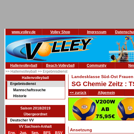
www.volley.de
Volley Shop
Impressum
Datenschu
Hallenvolleyball
Beach-Volleyball
Community
Ne
>> Hallenvolleyball
>> Ergebnisdienst
Landesklasse Süd-Ost Frauen 
Hallenvolleyball
SG Chemie Zeitz : 
Ergebnisdienst
Mannschaftssuche
<< zurück
Allgemein
Historie
Saison 2018/2019
Übergeordnet
Deutscher VV
VV Sachsen-Anhalt
Ansetzung
Erw.
Jug.
Sen.
BFS
BSV